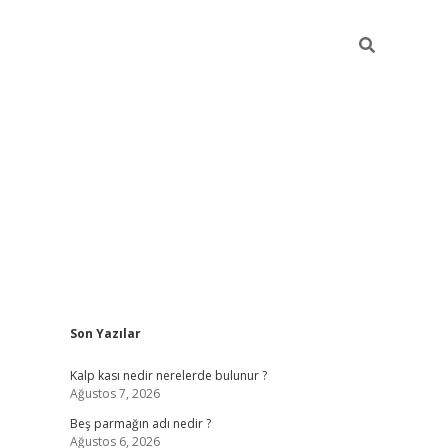
Sidebar
Son Yazılar
pia bella casino giriş
Kalp kası nedir nerelerde bulunur ?
Ağustos 7, 2026
Beş parmağın adı nedir ?
Ağustos 6, 2026