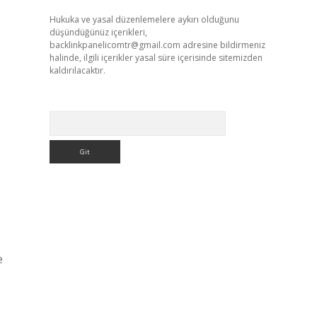
Hukuka ve yasal düzenlemelere aykırı olduğunu
düşündüğünüz içerikleri,
backlinkpanelicomtr@gmail.com
adresine bildirmeniz
halinde, ilgili içerikler yasal süre içerisinde sitemizden
kaldırılacaktır.
Arama
e