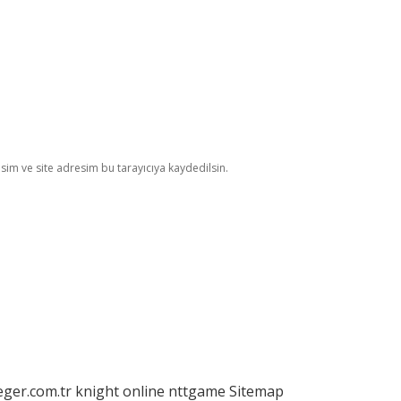
im ve site adresim bu tarayıcıya kaydedilsin.
eger.com.tr
knight online
nttgame
Sitemap