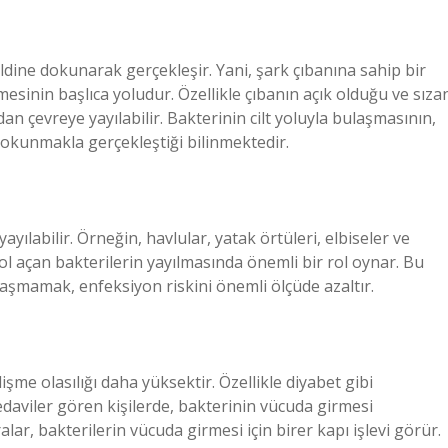
ldine dokunarak gerçekleşir. Yani, şark çıbanına sahip bir
sinin başlıca yoludur. Özellikle çıbanın açık olduğu ve sıza
n çevreye yayılabilir. Bakterinin cilt yoluyla bulaşmasının,
dokunmakla gerçekleştiği bilinmektedir.
ayılabilir. Örneğin, havlular, yatak örtüleri, elbiseler ve
yol açan bakterilerin yayılmasında önemli bir rol oynar. Bu
laşmamak, enfeksiyon riskini önemli ölçüde azaltır.
lişme olasılığı daha yüksektir. Özellikle diyabet gibi
 tedaviler gören kişilerde, bakterinin vücuda girmesi
ralar, bakterilerin vücuda girmesi için birer kapı işlevi görür.