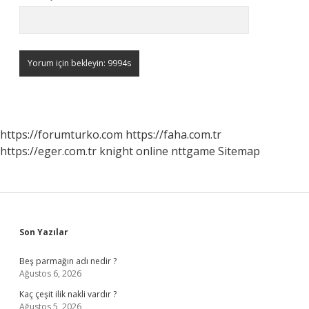
https://forumturko.com
https://faha.com.tr
https://eger.com.tr
knight online
nttgame
Sitemap
Sidebar
Son Yazılar
Beş parmağın adı nedir ?
Ağustos 6, 2026
Kaç çeşit ilik nakli vardır ?
Ağustos 5, 2026