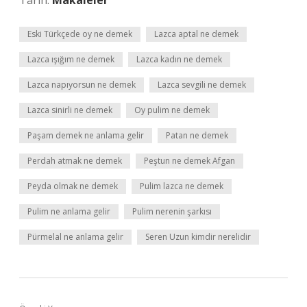
Tarih:
Makaleler
Eski Türkçede oy ne demek
Lazca aptal ne demek
Lazca ışığım ne demek
Lazca kadın ne demek
Lazca napıyorsun ne demek
Lazca sevgili ne demek
Lazca sinirli ne demek
Oy pulim ne demek
Paşam demek ne anlama gelir
Patan ne demek
Perdah atmak ne demek
Peştun ne demek Afgan
Peyda olmak ne demek
Pulim lazca ne demek
Pulim ne anlama gelir
Pulim nerenin şarkısı
Pürmelal ne anlama gelir
Seren Uzun kimdir nerelidir