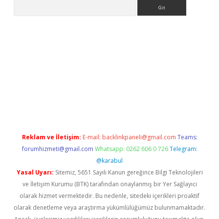
Arama
 bella casino giriş
Reklam ve İletişim:
E-mail:
backlinkpaneli@gmail.com
Teams:
forumhizmeti@gmail.com
Whatsapp: 0262 606 0 726
Telegram:
@karabul
Yasal Uyarı:
Sitemiz, 5651 Sayılı Kanun gereğince Bilgi Teknolojileri
ve İletişim Kurumu (BTK) tarafından onaylanmış bir Yer Sağlayıcı
olarak hizmet vermektedir. Bu nedenle, sitedeki içerikleri proaktif
olarak denetleme veya araştırma yükümlülüğümüz bulunmamaktadır.