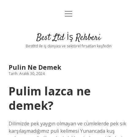
menüyü
Anasayfa
aç
Gizlilik Politikası
Best Ltd İş Rehberi
Yasal Uyarı
Bestltd ile iş dünyası ve sektörel fırsatları keşfedin
Hakkımızda
Pulin Ne Demek
Tarih: Aralık 30, 2024
Pulim lazca ne
demek?
Dilimizde pek yaygın olmayan ve cümlelerde pek sık
karşılaşmadığımız puli kelimesi Yunancada kuş