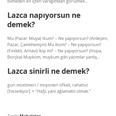
bilmeden en içten varlığımdan görülmek…
Lazca napıyorsun ne
demek?
Mu (Pazar: Muya) Ikum? – Ne yapıyorsun? (Ardeşen,
Pazar, Çamlıhemşin) Mu İkom? – Ne yapıyorsun?
(Fındıklı, Arhavi) İkip mi? – Ne yapıyorsun? (Hopa,
Borçka) Muykom, muykum gibi yazımlar yanlış…
Lazca sinirli ne demek?
guri moxtimeri / moyoneri öfkeli, rahatsız
[hissediyor]. + “Haǯi, yani ağlamaklı olmak.”