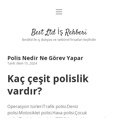
menüyü
Anasayfa
aç
Gizlilik Politikası
Best Ltd İş Rehberi
Yasal Uyarı
Bestltd ile iş dünyası ve sektörel fırsatları keşfedin
Hakkımızda
Polis Nedir Ne Görev Yapar
Tarih: Ekim 15, 2024
Kaç çeşit polislik
vardır?
Operasyon türleriTrafik polisi.Deniz
polisi.Motosiklet polisi.Hava polisi.Çocuk