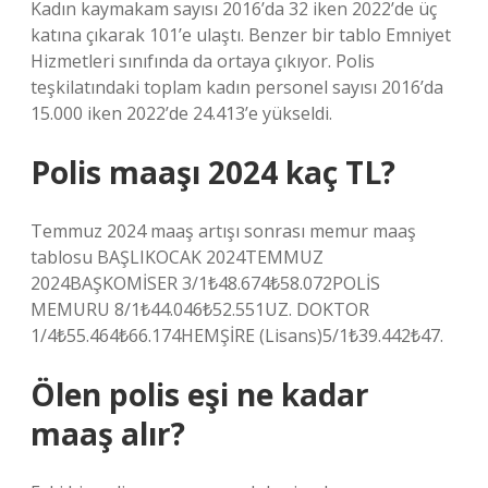
Kadın kaymakam sayısı 2016’da 32 iken 2022’de üç
katına çıkarak 101’e ulaştı. Benzer bir tablo Emniyet
Hizmetleri sınıfında da ortaya çıkıyor. Polis
teşkilatındaki toplam kadın personel sayısı 2016’da
15.000 iken 2022’de 24.413’e yükseldi.
Polis maaşı 2024 kaç TL?
Temmuz 2024 maaş artışı sonrası memur maaş
tablosu BAŞLIKOCAK 2024TEMMUZ
2024BAŞKOMİSER 3/1₺48.674₺58.072POLİS
MEMURU 8/1₺44.046₺52.551UZ. DOKTOR
1/4₺55.464₺66.174HEMŞİRE (Lisans)5/1₺39.442₺47.
Ölen polis eşi ne kadar
maaş alır?