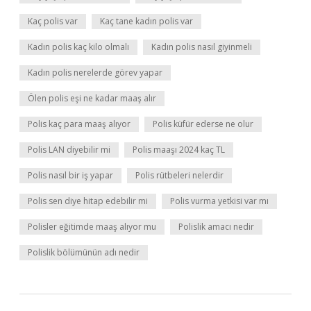
Kaç polis var
Kaç tane kadın polis var
Kadın polis kaç kilo olmalı
Kadın polis nasıl giyinmeli
Kadın polis nerelerde görev yapar
Ölen polis eşi ne kadar maaş alır
Polis kaç para maaş alıyor
Polis küfür ederse ne olur
Polis LAN diyebilir mi
Polis maaşı 2024 kaç TL
Polis nasıl bir iş yapar
Polis rütbeleri nelerdir
Polis sen diye hitap edebilir mi
Polis vurma yetkisi var mı
Polisler eğitimde maaş alıyor mu
Polislik amacı nedir
Polislik bölümünün adı nedir