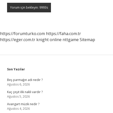
https://forumturko.com
https://faha.com.tr
https://eger.com.tr
knight online
nttgame
Sitemap
Sidebar
Son Yazılar
Beş parmağın adı nedir ?
Ağustos 6, 2026
Kaç çeşit ilik nakli vardır ?
Ağustos 5, 2026
Avangart müzik nedir ?
Ağustos 4, 2026