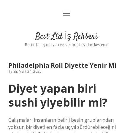
menüyü
Anasayfa
aç
Gizlilik Politikası
Best Ltd İş Rehberi
Yasal Uyarı
Bestltd ile iş dünyası ve sektörel fırsatları keşfedin
Hakkımızda
Philadelphia Roll Diyette Yenir Mi
Tarih: Mart 24, 2025
Diyet yapan biri
sushi yiyebilir mi?
Çalışmalar, insanların belirli besin gruplarından
yoksun bir diyeti en fazla üç yıl sürdürebileceğini