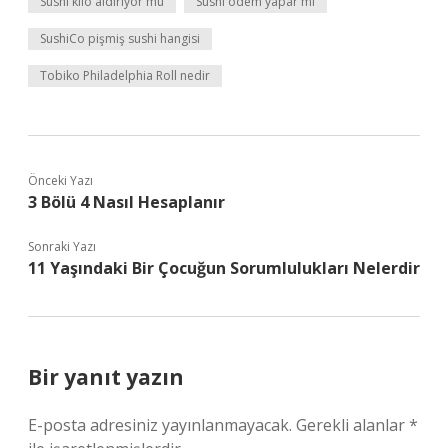
Sushi kilo aldırıyor mu
Sushi ödem yapar mı
SushiCo pişmiş sushi hangisi
Tobiko Philadelphia Roll nedir
Önceki Yazı
3 Bölü 4 Nasıl Hesaplanır
Sonraki Yazı
11 Yaşındaki Bir Çocuğun Sorumlulukları Nelerdir
Bir yanıt yazın
E-posta adresiniz yayınlanmayacak.
Gerekli alanlar
*