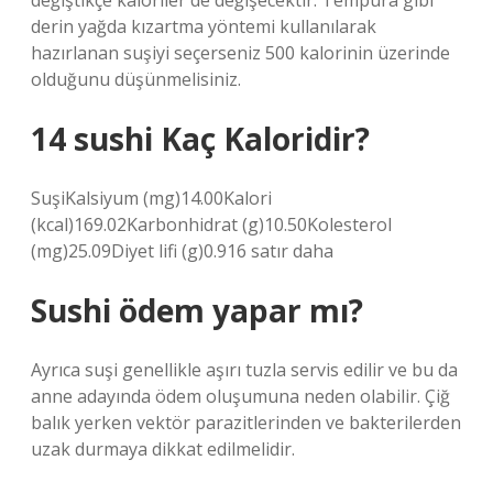
değiştikçe kaloriler de değişecektir. Tempura gibi
derin yağda kızartma yöntemi kullanılarak
hazırlanan suşiyi seçerseniz 500 kalorinin üzerinde
olduğunu düşünmelisiniz.
14 sushi Kaç Kaloridir?
SuşiKalsiyum (mg)14.00Kalori
(kcal)169.02Karbonhidrat (g)10.50Kolesterol
(mg)25.09Diyet lifi (g)0.916 satır daha
Sushi ödem yapar mı?
Ayrıca suşi genellikle aşırı tuzla servis edilir ve bu da
anne adayında ödem oluşumuna neden olabilir. Çiğ
balık yerken vektör parazitlerinden ve bakterilerden
uzak durmaya dikkat edilmelidir.