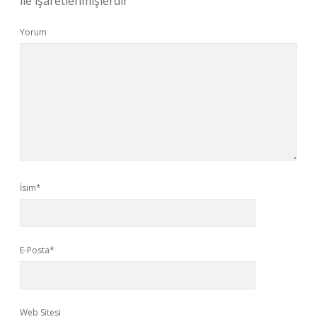
ile işaretlenmişlerdir
Yorum
İsim*
E-Posta*
Web Sitesi