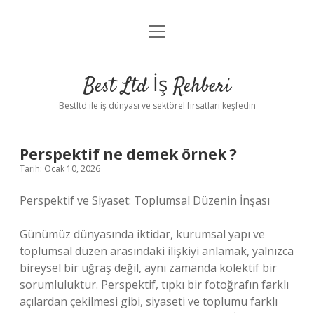
menüyü
Anasayfa
aç
Gizlilik Politikası
Best Ltd İş Rehberi
Yasal Uyarı
Bestltd ile iş dünyası ve sektörel fırsatları keşfedin
Hakkımızda
Perspektif ne demek örnek ?
Tarih: Ocak 10, 2026
Perspektif ve Siyaset: Toplumsal Düzenin İnşası
Günümüz dünyasında iktidar, kurumsal yapı ve
toplumsal düzen arasındaki ilişkiyi anlamak, yalnızca
bireysel bir uğraş değil, aynı zamanda kolektif bir
sorumluluktur. Perspektif, tıpkı bir fotoğrafın farklı
açılardan çekilmesi gibi, siyaseti ve toplumu farklı