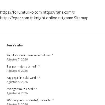
https://forumturko.com
https://faha.com.tr
https://eger.com.tr
knight online
nttgame
Sitemap
Sidebar
Son Yazılar
Kalp kası nedir nerelerde bulunur ?
Ağustos 7, 2026
Beş parmağın adı nedir ?
Ağustos 6, 2026
Kaç çeşit ilik nakli vardır ?
Ağustos 5, 2026
Avangart müzik nedir ?
Ağustos 4, 2026
2025 koyun kuzu desteği ne kadar ?
Ağustos 3, 2026