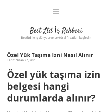
menüyü
Anasayfa
aç
Gizlilik Politikası
Best Ltd İş Rehberi
Yasal Uyarı
Bestltd ile iş dünyası ve sektörel fırsatları keşfedin
Hakkımızda
Özel Yük Taşıma Izni Nasıl Alınır
Tarih: Nisan 27, 2025
Özel yük taşıma izin
belgesi hangi
durumlarda alınır?