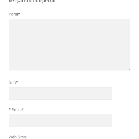
ile işaretlenmişlerdir
Yorum
İsim*
E-Posta*
Web Sitesi