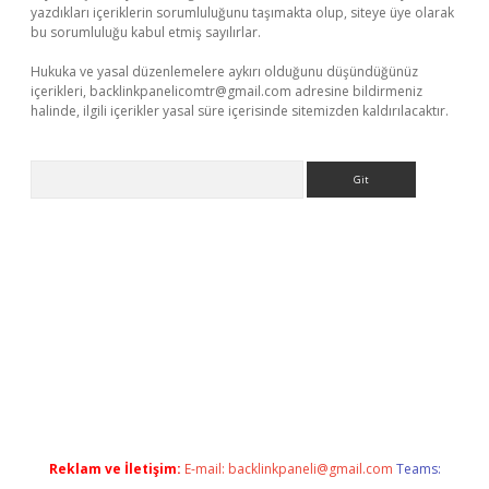
yazdıkları içeriklerin sorumluluğunu taşımakta olup, siteye üye olarak
bu sorumluluğu kabul etmiş sayılırlar.
Hukuka ve yasal düzenlemelere aykırı olduğunu düşündüğünüz
içerikleri,
backlinkpanelicomtr@gmail.com
adresine bildirmeniz
halinde, ilgili içerikler yasal süre içerisinde sitemizden kaldırılacaktır.
Arama
lla casino giriş
Reklam ve İletişim:
E-mail:
backlinkpaneli@gmail.com
Teams: