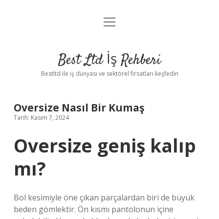
menüyü
Anasayfa
aç
Gizlilik Politikası
Best Ltd İş Rehberi
Yasal Uyarı
Bestltd ile iş dünyası ve sektörel fırsatları keşfedin
Hakkımızda
Oversize Nasıl Bir Kumaş
Tarih: Kasım 7, 2024
Oversize geniş kalıp
mı?
Bol kesimiyle öne çıkan parçalardan biri de büyük
beden gömlektir. Ön kısmı pantolonun içine