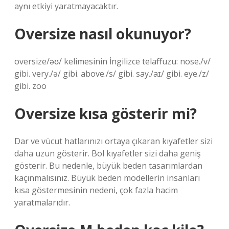
aynı etkiyi yaratmayacaktır.
Oversize nasıl okunuyor?
oversize/əʊ/ kelimesinin İngilizce telaffuzu: nose./v/
gibi. very./ə/ gibi. above./s/ gibi. say./aɪ/ gibi. eye./z/
gibi. zoo
Oversize kısa gösterir mi?
Dar ve vücut hatlarınızı ortaya çıkaran kıyafetler sizi
daha uzun gösterir. Bol kıyafetler sizi daha geniş
gösterir. Bu nedenle, büyük beden tasarımlardan
kaçınmalısınız. Büyük beden modellerin insanları
kısa göstermesinin nedeni, çok fazla hacim
yaratmalarıdır.