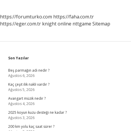
https://forumturko.com
https://faha.com.tr
https://eger.com.tr
knight online
nttgame
Sitemap
Sidebar
Son Yazılar
Beş parmağın adı nedir ?
Ağustos 6, 2026
Kaç çeşit ilik nakli vardır ?
Ağustos 5, 2026
Avangart müzik nedir ?
Ağustos 4, 2026
2025 koyun kuzu desteği ne kadar ?
Ağustos 3, 2026
200 km yolu kaç saat sürer ?