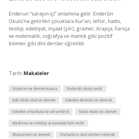
Enderun “sarayın içi” anlamına gelir. Enderûn
Okulu’na getirilen çocuklara Kur’an, tefsir, hadis,
teoloji, edebiyat, inşaat (şiir), gramer, Arapça, Farsça
ve matematik, coğrafya ve mantık gibi pozitif
bilimler gibi dini dersler öğretildi.
Tarih:
Makaleler
Enderun ne demek kısaca
Enderûn okulu nedir
Eski dilde okul ne demek
Eskiden ilkokula ne denirdi
Eskiden ortaokula ne ad verilirdi
İdadi okulu ne demek
Medrese ve mektep arasındaki fark nedir
Mülazemet ne demek
Osmanlıca okul isimleri nelerdir