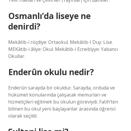
Telif Hakları ve Çeviriler (Yayınlar) için daireler.
Osmanlı’da liseye ne
denirdi?
Mekâtib-i röçdiye: Ortaokul. Mekâtib-I Duy: Lise.
MEKâtib-i âliye: Okul. Mekâtib-i Ecnebiyye: Yabancı
Okullar.
Enderûn okulu nedir?
Enderûn sarayda bir okuldur. Sarayda, orduda ve
hükümet konularında çalışacak memurları ve
hizmetçileri eğitmek bu okulun göreviydi. Fatih’ten
bilinen bu okul yeni başlayanlar arasında öğrenci
olarak seçildi.