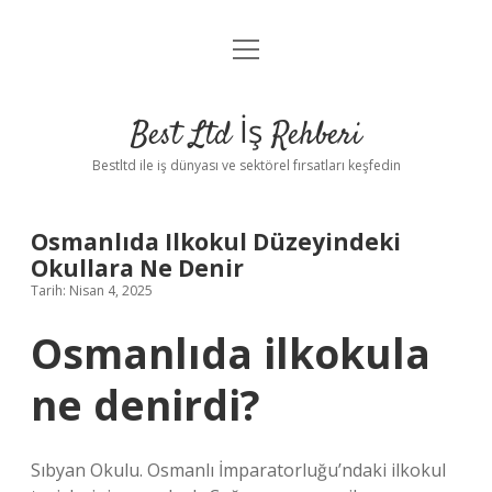
menüyü
Anasayfa
aç
Gizlilik Politikası
Best Ltd İş Rehberi
Yasal Uyarı
Bestltd ile iş dünyası ve sektörel fırsatları keşfedin
Hakkımızda
Osmanlıda Ilkokul Düzeyindeki
Okullara Ne Denir
Tarih: Nisan 4, 2025
Osmanlıda ilkokula
ne denirdi?
Sıbyan Okulu. Osmanlı İmparatorluğu’ndaki ilkokul