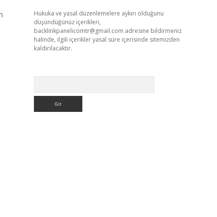
m
Hukuka ve yasal düzenlemelere aykırı olduğunu
düşündüğünüz içerikleri,
backlinkpanelicomtr@gmail.com
adresine bildirmeniz
halinde, ilgili içerikler yasal süre içerisinde sitemizden
kaldırılacaktır.
Arama