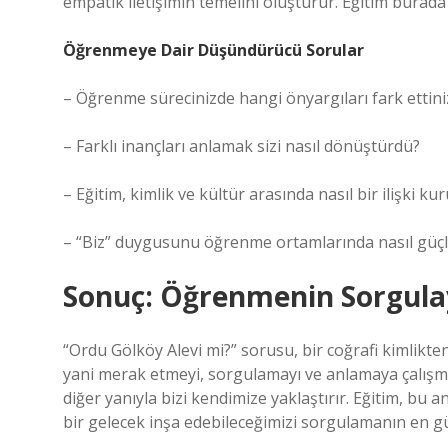
empatik iletişimin temelini oluşturur. Eğitim burada ya
Öğrenmeye Dair Düşündürücü Sorular
– Öğrenme sürecinizde hangi önyargıları fark ettini
– Farklı inançları anlamak sizi nasıl dönüştürdü?
– Eğitim, kimlik ve kültür arasında nasıl bir ilişki k
– “Biz” duygusunu öğrenme ortamlarında nasıl güçle
Sonuç: Öğrenmenin Sorgula
“Ordu Gölköy Alevi mi?” sorusu, bir coğrafi kimlikt
yani merak etmeyi, sorgulamayı ve anlamaya çalışmay
diğer yanıyla bizi kendimize yaklaştırır. Eğitim, bu
bir gelecek inşa edebileceğimizi sorgulamanın en gü