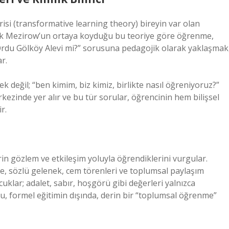
isi (transformative learning theory) bireyin var olan
. Jack Mezirow’un ortaya koyduğu bu teoriye göre öğrenme,
Ordu Gölköy Alevi mi?” sorusuna pedagojik olarak yaklaşmak
r.
 değil; “ben kimim, biz kimiz, birlikte nasıl öğreniyoruz?”
ezinde yer alır ve bu tür sorular, öğrencinin hem bilişsel
r.
n gözlem ve etkileşim yoluyla öğrendiklerini vurgular.
de, sözlü gelenek, cem törenleri ve toplumsal paylaşım
uklar; adalet, sabır, hoşgörü gibi değerleri yalnızca
Bu, formel eğitimin dışında, derin bir “toplumsal öğrenme”