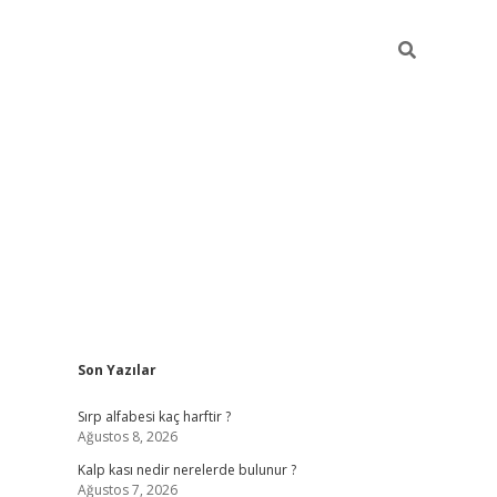
Sidebar
Son Yazılar
pia bella
Sırp alfabesi kaç harftir ?
Ağustos 8, 2026
Kalp kası nedir nerelerde bulunur ?
Ağustos 7, 2026