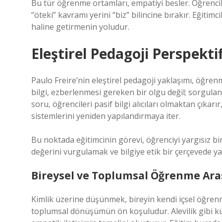
Bu tür öğrenme ortamları, empatiyi besler. Öğrenciler
“öteki” kavramı yerini “biz” bilincine bırakır. Eğitim
haline getirmenin yoludur.
Eleştirel Pedagoji Perspekti
Paulo Freire’nin eleştirel pedagoji yaklaşımı, öğren
bilgi, ezberlenmesi gereken bir olgu değil; sorgulan
soru, öğrencileri pasif bilgi alıcıları olmaktan çıka
sistemlerini yeniden yapılandırmaya iter.
Bu noktada eğitimcinin görevi, öğrenciyi yargısız b
değerini vurgulamak ve bilgiye etik bir çerçevede y
Bireysel ve Toplumsal Öğrenme Ara
Kimlik üzerine düşünmek, bireyin kendi içsel öğrenm
toplumsal dönüşümün ön koşuludur. Alevilik gibi kül