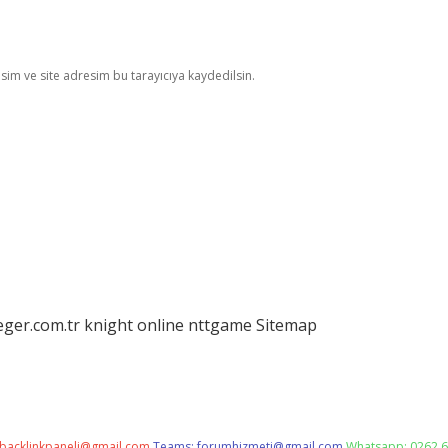
im ve site adresim bu tarayıcıya kaydedilsin.
eger.com.tr
knight online
nttgame
Sitemap
backlinkpaneli@gmail.com
Teams:
forumhizmeti@gmail.com
Whatsapp: 0262 6