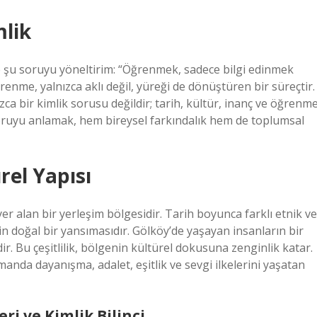
lik
e şu soruyu yöneltirim: “Öğrenmek, sadece bilgi edinmek
me, yalnızca aklı değil, yüreği de dönüştüren bir süreçtir.
a bir kimlik sorusu değildir; tarih, kültür, inanç ve öğrenm
soruyu anlamak, hem bireysel farkındalık hem de toplumsal
rel Yapısı
er alan bir yerleşim bölgesidir. Tarih boyunca farklı etnik ve
iğin doğal bir yansımasıdır. Gölköy’de yaşayan insanların bir
ir. Bu çeşitlilik, bölgenin kültürel dokusuna zenginlik katar.
amanda dayanışma, adalet, eşitlik ve sevgi ilkelerini yaşatan
ri ve Kimlik Bilinci