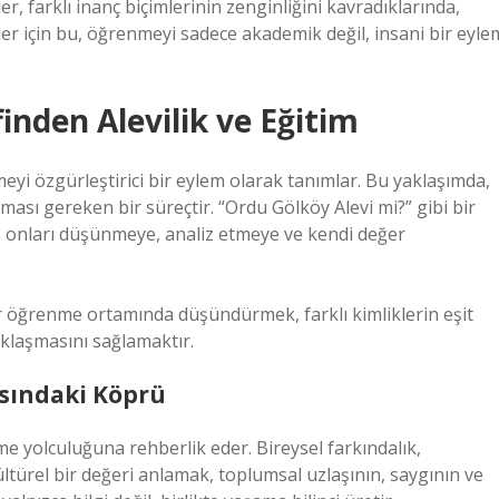
, farklı inanç biçimlerinin zenginliğini kavradıklarında,
ciler için bu, öğrenmeyi sadece akademik değil, insani bir eyle
finden Alevilik ve Eğitim
meyi özgürleştirici bir eylem olarak tanımlar. Bu yaklaşımda,
ması gereken bir süreçtir. “Ordu Gölköy Alevi mi?” gibi bir
rır, onları düşünmeye, analiz etmeye ve kendi değer
ir öğrenme ortamında düşündürmek, farklı kimliklerin eşit
aklaşmasını sağlamaktır.
sındaki Köprü
e yolculuğuna rehberlik eder. Bireysel farkındalık,
türel bir değeri anlamak, toplumsal uzlaşının, saygının ve