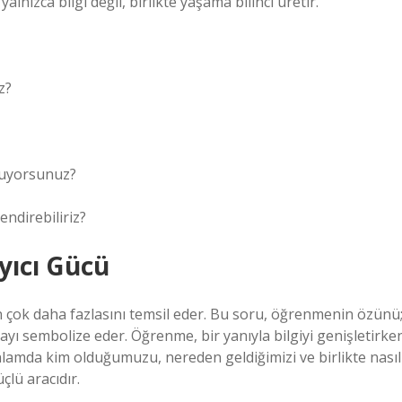
lnızca bilgi değil, birlikte yaşama bilinci üretir.
z?
uruyorsunuz?
ndirebiliriz?
yıcı Gücü
en çok daha fazlasını temsil eder. Bu soru, öğrenmenin özünü
ı sembolize eder. Öğrenme, bir yanıyla bilgiyi genişletirke
 anlamda kim olduğumuzu, nereden geldiğimizi ve birlikte nasıl
çlü aracıdır.