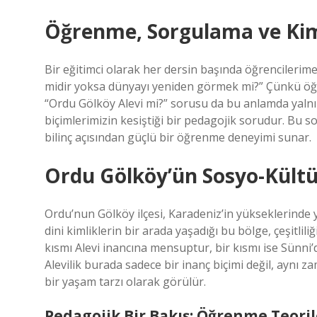
Öğrenme, Sorgulama ve Kim
Bir eğitimci olarak her dersin başında öğrencilerim
midir yoksa dünyayı yeniden görmek mi?” Çünkü öğren
“Ordu Gölköy Alevi mi?” sorusu da bu anlamda yalnızc
biçimlerimizin kesiştiği bir pedagojik sorudur. Bu 
bilinç açısından güçlü bir öğrenme deneyimi sunar.
Ordu Gölköy’ün Sosyo-Kültü
Ordu’nun Gölköy ilçesi, Karadeniz’in yükseklerinde y
dini kimliklerin bir arada yaşadığı bu bölge, çeşitlil
kısmı Alevi inancına mensuptur, bir kısmı ise Sünni’d
Alevilik burada sadece bir inanç biçimi değil, aynı z
bir yaşam tarzı olarak görülür.
Pedagojik Bir Bakış: Öğrenme Teorile