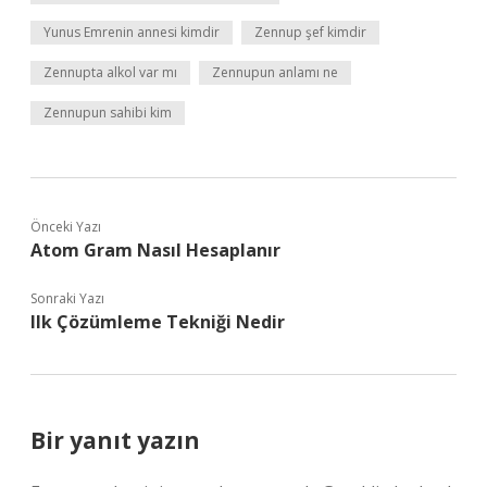
Yunus Emrenin annesi kimdir
Zennup şef kimdir
Zennupta alkol var mı
Zennupun anlamı ne
Zennupun sahibi kim
Önceki Yazı
Atom Gram Nasıl Hesaplanır
Sonraki Yazı
Ilk Çözümleme Tekniği Nedir
Bir yanıt yazın