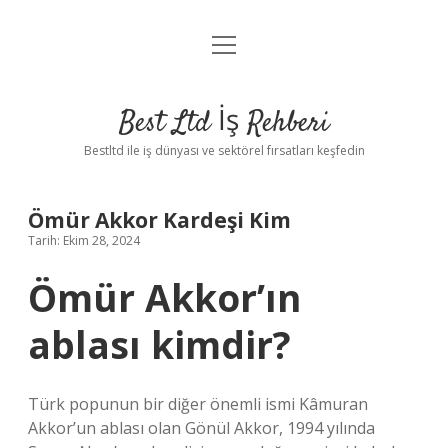
menüyü
Anasayfa
aç
Gizlilik Politikası
Best Ltd İş Rehberi
Yasal Uyarı
Bestltd ile iş dünyası ve sektörel fırsatları keşfedin
Hakkımızda
Ömür Akkor Kardeşi Kim
Tarih: Ekim 28, 2024
Ömür Akkor’ın
ablası kimdir?
Türk popunun bir diğer önemli ismi Kâmuran
Akkor’un ablası olan Gönül Akkor, 1994 yılında