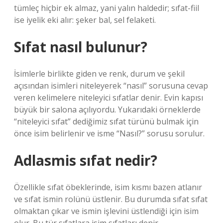
tümleç hiçbir ek almaz, yani yalın haldedir; sıfat-fiil
ise iyelik eki alır: şeker bal, sel felaketi.
Sıfat nasıl bulunur?
İsimlerle birlikte giden ve renk, durum ve şekil
açısından isimleri niteleyerek “nasıl” sorusuna cevap
veren kelimelere niteleyici sıfatlar denir. Evin kapısı
büyük bir salona açılıyordu. Yukarıdaki örneklerde
“niteleyici sıfat” dediğimiz sıfat türünü bulmak için
önce isim belirlenir ve isme “Nasıl?” sorusu sorulur.
Adlasmis sıfat nedir?
Özellikle sıfat öbeklerinde, isim kısmı bazen atlanır
ve sıfat ismin rolünü üstlenir. Bu durumda sıfat sıfat
olmaktan çıkar ve ismin işlevini üstlendiği için isim