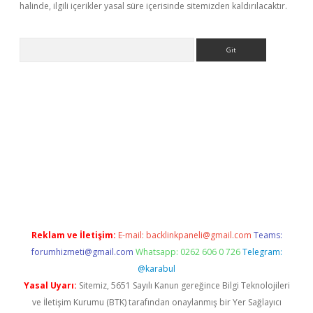
halinde, ilgili içerikler yasal süre içerisinde sitemizden kaldırılacaktır.
Arama
lla casino giriş
Reklam ve İletişim:
E-mail:
backlinkpaneli@gmail.com
Teams:
forumhizmeti@gmail.com
Whatsapp: 0262 606 0 726
Telegram:
@karabul
Yasal Uyarı:
Sitemiz, 5651 Sayılı Kanun gereğince Bilgi Teknolojileri
ve İletişim Kurumu (BTK) tarafından onaylanmış bir Yer Sağlayıcı