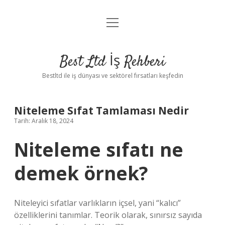
menüyü
Anasayfa
aç
Gizlilik Politikası
Best Ltd İş Rehberi
Yasal Uyarı
Bestltd ile iş dünyası ve sektörel fırsatları keşfedin
Hakkımızda
Niteleme Sıfat Tamlaması Nedir
Tarih: Aralık 18, 2024
Niteleme sıfatı ne
demek örnek?
Niteleyici sıfatlar varlıkların içsel, yani “kalıcı”
özelliklerini tanımlar. Teorik olarak, sınırsız sayıda