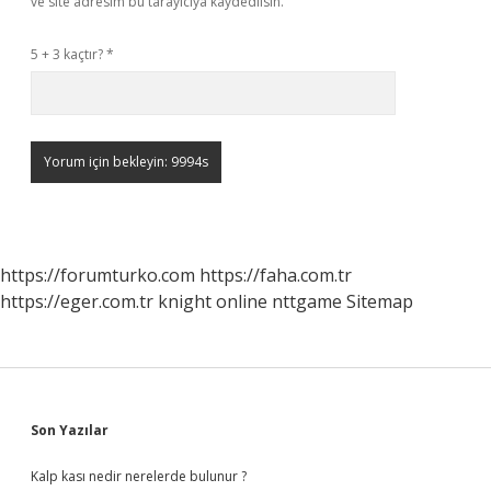
ve site adresim bu tarayıcıya kaydedilsin.
5 + 3 kaçtır?
*
https://forumturko.com
https://faha.com.tr
https://eger.com.tr
knight online
nttgame
Sitemap
Sidebar
Son Yazılar
Kalp kası nedir nerelerde bulunur ?