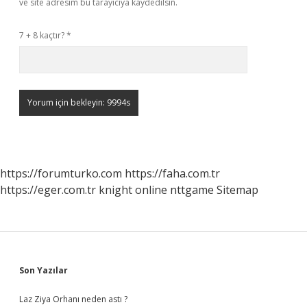
ve site adresim bu tarayıcıya kaydedilsin.
7 + 8 kaçtır?
*
https://forumturko.com
https://faha.com.tr
https://eger.com.tr
knight online
nttgame
Sitemap
Sidebar
Son Yazılar
Laz Ziya Orhanı neden astı ?