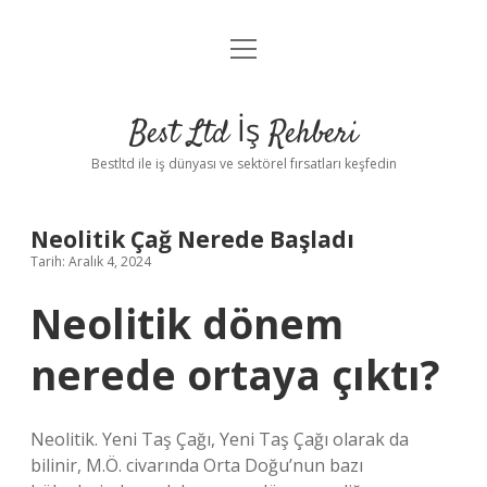
menüyü
Anasayfa
aç
Gizlilik Politikası
Best Ltd İş Rehberi
Yasal Uyarı
Bestltd ile iş dünyası ve sektörel fırsatları keşfedin
Hakkımızda
Neolitik Çağ Nerede Başladı
Tarih: Aralık 4, 2024
Neolitik dönem
nerede ortaya çıktı?
Neolitik. Yeni Taş Çağı, Yeni Taş Çağı olarak da
bilinir, M.Ö. civarında Orta Doğu’nun bazı