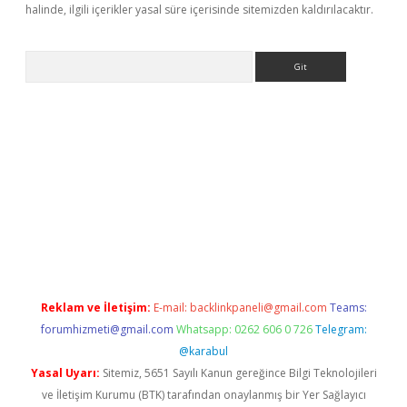
halinde, ilgili içerikler yasal süre içerisinde sitemizden kaldırılacaktır.
Arama
ella casino giriş
Reklam ve İletişim:
E-mail:
backlinkpaneli@gmail.com
Teams:
forumhizmeti@gmail.com
Whatsapp: 0262 606 0 726
Telegram:
@karabul
Yasal Uyarı:
Sitemiz, 5651 Sayılı Kanun gereğince Bilgi Teknolojileri
ve İletişim Kurumu (BTK) tarafından onaylanmış bir Yer Sağlayıcı