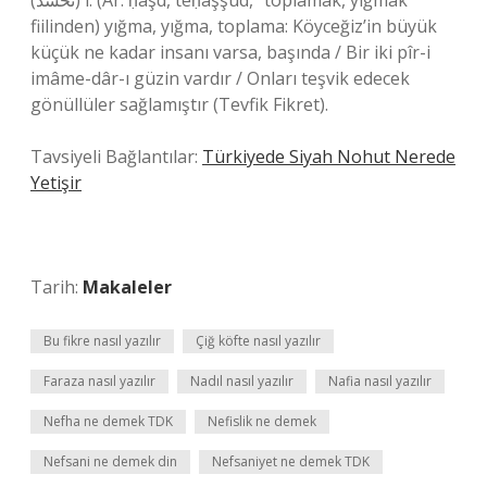
(ﺗﺤﺸّﺪ) i. (Ar. ḥaşd, teḥaşşud, “toplamak, yığmak”
fiilinden) yığma, yığma, toplama: Köyceğiz’in büyük
küçük ne kadar insanı varsa, başında / Bir iki pîr-i
imâme-dâr-ı güzin vardır / Onları teşvik edecek
gönüllüler sağlamıştır (Tevfik Fikret).
Tavsiyeli Bağlantılar:
Türkiyede Siyah Nohut Nerede
Yetişir
Tarih:
Makaleler
Bu fikre nasıl yazılır
Çiğ köfte nasıl yazılır
Faraza nasıl yazılır
Nadıl nasıl yazılır
Nafia nasıl yazılır
Nefha ne demek TDK
Nefislik ne demek
Nefsani ne demek din
Nefsaniyet ne demek TDK