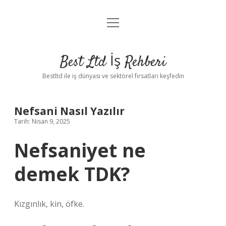
menüyü
Anasayfa
aç
Gizlilik Politikası
Best Ltd İş Rehberi
Yasal Uyarı
Bestltd ile iş dünyası ve sektörel fırsatları keşfedin
Hakkımızda
Nefsani Nasıl Yazılır
Tarih: Nisan 9, 2025
Nefsaniyet ne
demek TDK?
Kızgınlık, kin, öfke.