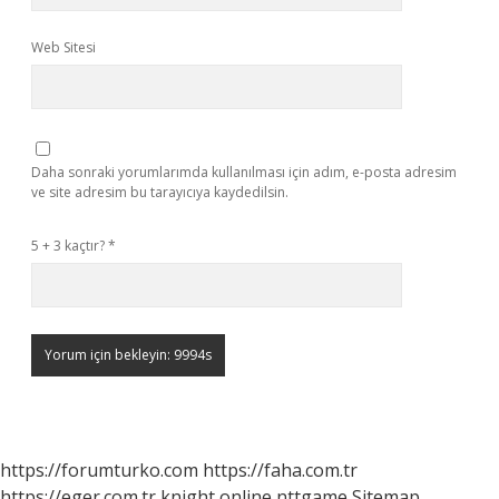
Web Sitesi
Daha sonraki yorumlarımda kullanılması için adım, e-posta adresim
ve site adresim bu tarayıcıya kaydedilsin.
5 + 3 kaçtır?
*
https://forumturko.com
https://faha.com.tr
https://eger.com.tr
knight online
nttgame
Sitemap