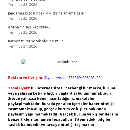
Temmuz 28, 2026
Jandarma logosundaki 4 yıldız ne anlama gelir ?
Temmuz 25, 2026
Ariana’nın sesi kaç oktav ?
Temmuz 25, 2026
Karbonatlı su böcek öldürür mü ?
Temmuz 24, 2026
Reklam ve İletişim:
Skype: live:.cid.575569c608265c69
Yasal Uyarı:
Bu internet sitesi, herhangi bir marka, kurum
veya şahıs şirketi ile hiçbir bağlantısı bulunmamaktadır.
Sitede yalnızca kendi hazırladığımız makaleler
paylaşılmaktadır. Burada yer alan içerikler haber niteliği
taşımamakta olup, gerçek kurum ve kişiler hakkında
paylaşım yapılmamaktadır. Gerçek kurum ve kişiler ile isim
benzerlikleri tamamen tesadüfidir. Sitemizdeki bilgiler
taslak halindedir ve tavsiye niteliği taşımazlar.