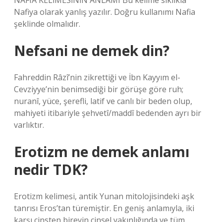
NAFIA KELİMESİNİN ANLAMI Bu kelime sıklıkla
Nafiya olarak yanlış yazılır. Doğru kullanımı Nafia
şeklinde olmalıdır.
Nefsani ne demek din?
Fahreddin Râzî’nin zikrettiği ve İbn Kayyım el-
Cevziyye’nin benimsediği bir görüşe göre ruh;
nuranî, yüce, şerefli, latif ve canlı bir beden olup,
mahiyeti itibariyle şehvetî/maddî bedenden ayrı bir
varlıktır.
Erotizm ne demek anlamı
nedir TDK?
Erotizm kelimesi, antik Yunan mitolojisindeki aşk
tanrısı Eros’tan türemiştir. En geniş anlamıyla, iki
karşı cinsten bireyin cinsel yakınlığında ve tüm