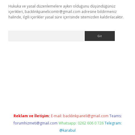
Hukuka ve yasal düzenlemelere aykırı olduğunu düşündüğünüz
içerikleri,
backlinkpanelicomtr@gmail.com
adresine bildirmeniz
halinde, ilgili içerikler yasal süre içerisinde sitemizden kaldırılacaktır.
Arama
ia bella casino giriş
Reklam ve İletişim:
E-mail:
backlinkpaneli@gmail.com
Teams:
forumhizmeti@gmail.com
Whatsapp: 0262 606 0 726
Telegram:
@karabul