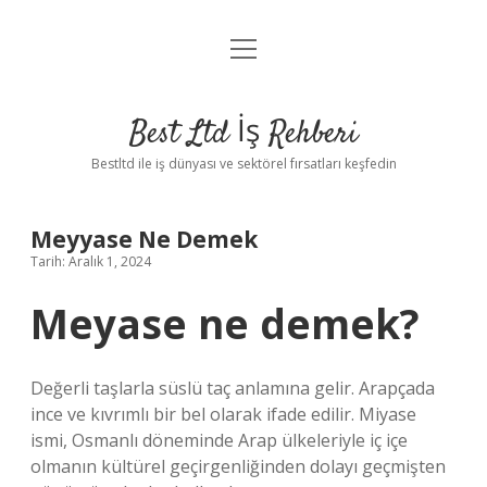
menüyü
Anasayfa
aç
Gizlilik Politikası
Best Ltd İş Rehberi
Yasal Uyarı
Bestltd ile iş dünyası ve sektörel fırsatları keşfedin
Hakkımızda
Meyyase Ne Demek
Tarih: Aralık 1, 2024
Meyase ne demek?
Değerli taşlarla süslü taç anlamına gelir. Arapçada
ince ve kıvrımlı bir bel olarak ifade edilir. Miyase
ismi, Osmanlı döneminde Arap ülkeleriyle iç içe
olmanın kültürel geçirgenliğinden dolayı geçmişten