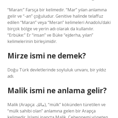
“Maran:” Farsça bir kelimedir. “Mar” yılan anlamına
gelir ve “-an” çoğuludur. Genitive halinde telaffuz
edilen “Maran” veya “Meran” kelimeleri Anadolu’daki
birçok bölge ve yerin adı olarak da kullanılır.
“Erbüke:” Er “insan” ve Büke “ejderha, yılan”
kelimelerinin birleşimidir.
Mirze ismi ne demek?
Doğu Türk devletlerinde soyluluk unvanı, bir yıldız
adı.
Malik ismi ne anlama gelir?
Malik (Arapça: مالك), “mülk” kökünden türetilen ve
“mülk sahibi olan” anlamına gelen bir Arapça
kelimedir. İslami inançta Malik, Cehennemi yöneten