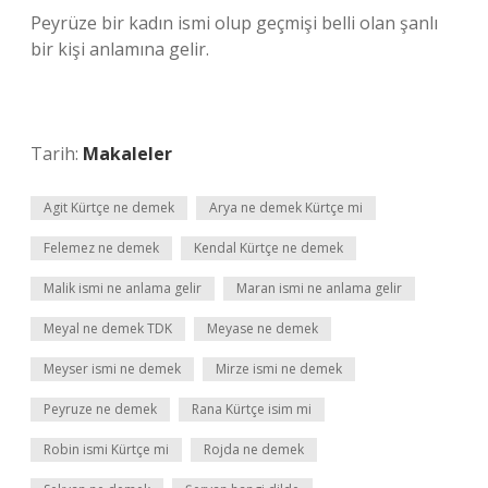
Peyrüze bir kadın ismi olup geçmişi belli olan şanlı
bir kişi anlamına gelir.
Tarih:
Makaleler
Agit Kürtçe ne demek
Arya ne demek Kürtçe mi
Felemez ne demek
Kendal Kürtçe ne demek
Malik ismi ne anlama gelir
Maran ismi ne anlama gelir
Meyal ne demek TDK
Meyase ne demek
Meyser ismi ne demek
Mirze ismi ne demek
Peyruze ne demek
Rana Kürtçe isim mi
Robin ismi Kürtçe mi
Rojda ne demek