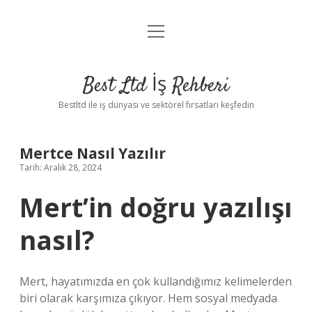
menüyü
Anasayfa
aç
Gizlilik Politikası
Best Ltd İş Rehberi
Yasal Uyarı
Bestltd ile iş dünyası ve sektörel fırsatları keşfedin
Hakkımızda
Mertce Nasıl Yazılır
Tarih: Aralık 28, 2024
Mert’in doğru yazılışı
nasıl?
Mert, hayatımızda en çok kullandığımız kelimelerden
biri olarak karşımıza çıkıyor. Hem sosyal medyada