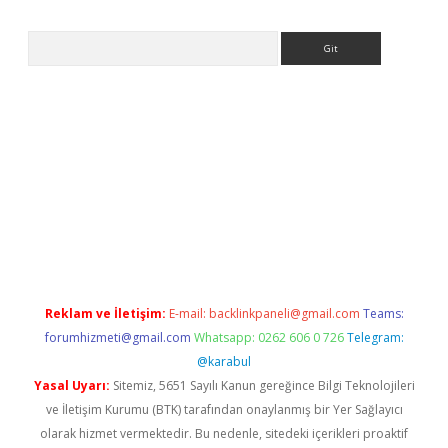
Arama
ella casino giriş
Reklam ve İletişim:
E-mail:
backlinkpaneli@gmail.com
Teams:
forumhizmeti@gmail.com
Whatsapp: 0262 606 0 726
Telegram:
@karabul
Yasal Uyarı:
Sitemiz, 5651 Sayılı Kanun gereğince Bilgi Teknolojileri
ve İletişim Kurumu (BTK) tarafından onaylanmış bir Yer Sağlayıcı
olarak hizmet vermektedir. Bu nedenle, sitedeki içerikleri proaktif