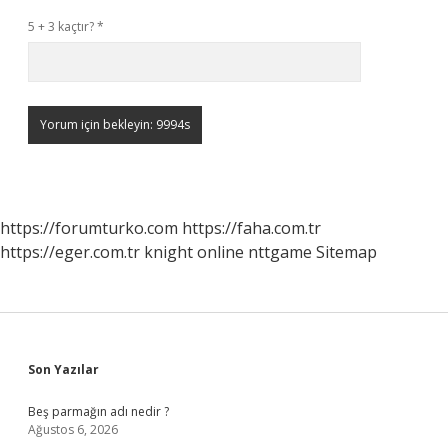
5 + 3 kaçtır?
*
https://forumturko.com
https://faha.com.tr
https://eger.com.tr
knight online
nttgame
Sitemap
Sidebar
Son Yazılar
Beş parmağın adı nedir ?
Ağustos 6, 2026