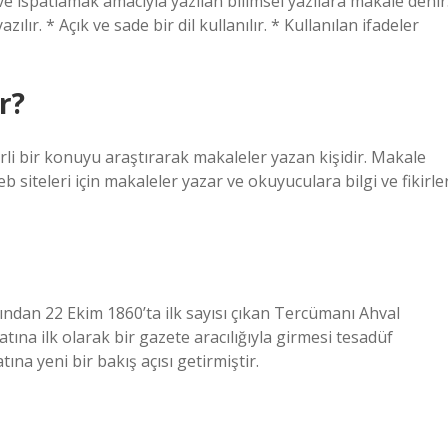
e ispatlamak amacıyla yazılan bilimsel yazılara makale denir
lır. * Açık ve sade bir dil kullanılır. * Kullanılan ifadeler
r?
irli bir konuyu araştırarak makaleler yazan kişidir. Makale
eb siteleri için makaleler yazar ve okuyuculara bilgi ve fikirle
fından 22 Ekim 1860’ta ilk sayısı çıkan Tercümanı Ahval
ına ilk olarak bir gazete aracılığıyla girmesi tesadüf
na yeni bir bakış açısı getirmiştir.