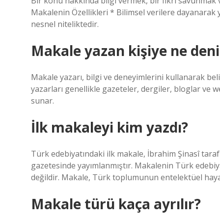
Bir konu hakkında bilgi vermek, bir fikri savunmak v
Makalenin Özellikleri * Bilimsel verilere dayanarak yazı
nesnel niteliktedir.
Makale yazan kişiye ne deni
Makale yazarı, bilgi ve deneyimlerini kullanarak bel
yazarları genellikle gazeteler, dergiler, bloglar ve w
sunar.
İlk makaleyi kim yazdı?
Türk edebiyatındaki ilk makale, İbrahim Şinasî tara
gazetesinde yayımlanmıştır. Makalenin Türk edebiyat
değildir. Makale, Türk toplumunun entelektüel hayatı
Makale türü kaça ayrılır?