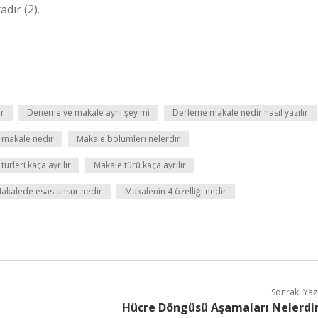
dır (2).
ir
Deneme ve makale aynı şey mi
Derleme makale nedir nasıl yazılır
 makale nedir
Makale bölümleri nelerdir
turleri kaça ayrılır
Makale türü kaça ayrılır
akalede esas unsur nedir
Makalenin 4 özelliği nedir
Sonraki Yaz
Hücre Döngüsü Aşamaları Nelerdi