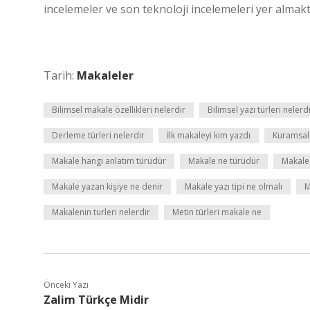
incelemeler ve son teknoloji incelemeleri yer almakta
Tarih:
Makaleler
Bilimsel makale özellikleri nelerdir
Bilimsel yazı türleri nelerd
Derleme türleri nelerdir
İlk makaleyi kim yazdı
Kuramsal
Makale hangi anlatım türüdür
Makale ne türüdür
Makale 
Makale yazan kişiye ne denir
Makale yazı tipi ne olmalı
M
Makalenin turleri nelerdir
Metin türleri makale ne
Önceki Yazı
Zalim Türkçe Midir