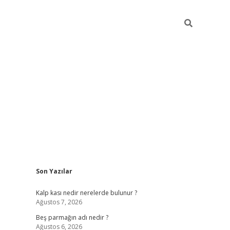
Sidebar
Son Yazılar
pia bella ca
Kalp kası nedir nerelerde bulunur ?
Ağustos 7, 2026
Beş parmağın adı nedir ?
Ağustos 6, 2026