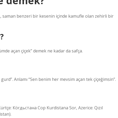
ne demek?
, saman benzeri bir kesenin içinde kamufle olan zehirli bir
?
lümde açan çiçek” demek ne kadar da safça.
l gurd”. Anlamı “Sen benim her mevsim açan tek çiçeğimsin”.
Kürtçe: Кörдьстана Сор Kurdistana Sor, Azerice: Qızıl
stan).