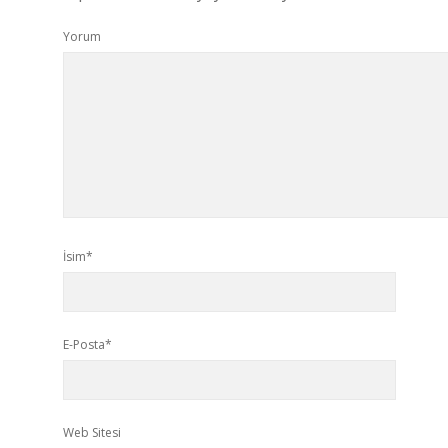
Yorum
İsim*
E-Posta*
Web Sitesi