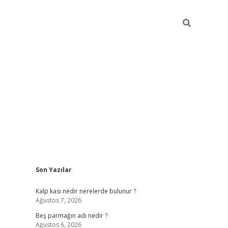
Sidebar
Son Yazılar
pia bella casino giriş
Kalp kası nedir nerelerde bulunur ?
Ağustos 7, 2026
Beş parmağın adı nedir ?
Ağustos 6, 2026