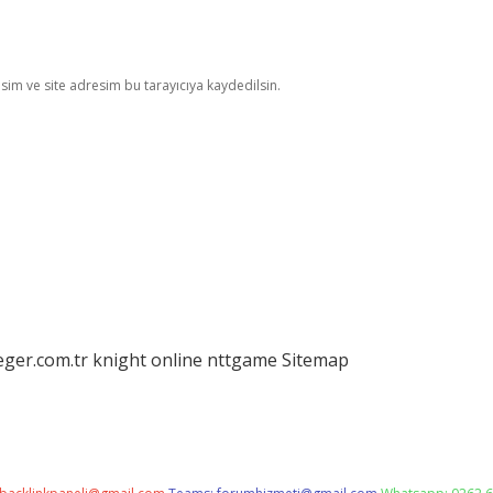
im ve site adresim bu tarayıcıya kaydedilsin.
eger.com.tr
knight online
nttgame
Sitemap