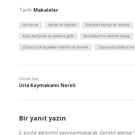
Tarih:
Makaleler
Hırrım ne
Kerati ne demek
Kızıl Kürt Kürtçe ne demek
Kuzu kürtçede ne anlama gelir
Kuzzulkurt ne demek Hatay
Zazaca çok teşekkür ederim ne demek
Zazaca Kuzzulkurt n
Önceki Yazı
Urla Kaymakamı Nereli
Bir yanıt yazın
E-posta adresiniz yayınlanmayacak.
Gerekli alanlar