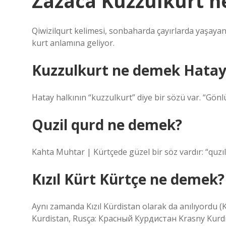
Zazaca Kuzzulkurt 
Qiwizilqurt kelimesi, sonbaharda çayırlarda yaşayan
kurt anlamına geliyor.
Kuzzulkurt ne demek Hatay
Hatay halkının “kuzzulkurt” diye bir sözü var. “Gön
Quzil qurd ne demek?
Kahta Muhtar | Kürtçede güzel bir söz vardır: “quzı
Kızıl Kürt Kürtçe ne demek?
Aynı zamanda Kızıl Kürdistan olarak da anılıyordu (
Kurdistan, Rusça: Красный Курдистан Krasny Kurdi