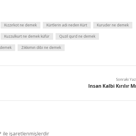
Kızzırkot ne demek
Kürtlerin adı neden Kürt
Kuruder ne demek
Kuzzulkurt ne demek küfür
Quzil qurd ne demek
e demek
Zıkkımın dibi ne demek
Sonraki Yaz
Insan Kalbi Kırılır M
*
ile işaretlenmişlerdir