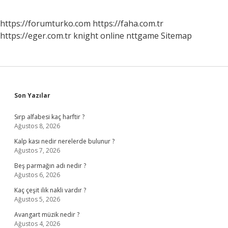
https://forumturko.com
https://faha.com.tr
https://eger.com.tr
knight online
nttgame
Sitemap
Sidebar
Son Yazılar
Sırp alfabesi kaç harftir ?
Ağustos 8, 2026
Kalp kası nedir nerelerde bulunur ?
Ağustos 7, 2026
Beş parmağın adı nedir ?
Ağustos 6, 2026
Kaç çeşit ilik nakli vardır ?
Ağustos 5, 2026
Avangart müzik nedir ?
Ağustos 4, 2026