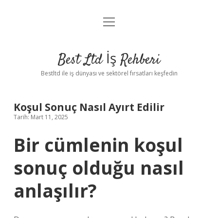
menüyü
Anasayfa
aç
Gizlilik Politikası
Best Ltd İş Rehberi
Yasal Uyarı
Bestltd ile iş dünyası ve sektörel fırsatları keşfedin
Hakkımızda
Koşul Sonuç Nasıl Ayırt Edilir
Tarih: Mart 11, 2025
Bir cümlenin koşul
sonuç olduğu nasıl
anlaşılır?