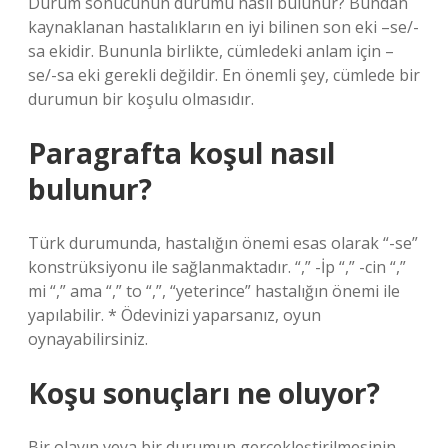
Durum sonucunun durumu nasıl bulunur? Bundan
kaynaklanan hastalıkların en iyi bilinen son eki –se/-
sa ekidir. Bununla birlikte, cümledeki anlam için –
se/-sa eki gerekli değildir. En önemli şey, cümlede bir
durumun bir koşulu olmasıdır.
Paragrafta koşul nasıl
bulunur?
Türk durumunda, hastalığın önemi esas olarak “-se”
konstrüksiyonu ile sağlanmaktadır. “,” -İp “,” -cin “,”
mi “,” ama “,” to “,”, “yeterince” hastalığın önemi ile
yapılabilir. * Ödevinizi yaparsanız, oyun
oynayabilirsiniz.
Koşu sonuçları ne oluyor?
Bir olayın veya bir durumun gerçekleştirilmesinin