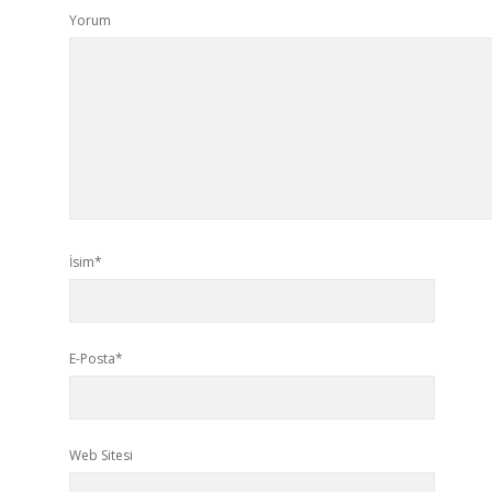
Yorum
İsim*
E-Posta*
Web Sitesi