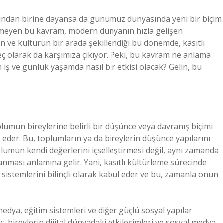
arından birine dayansa da günümüz dünyasında yeni bir biçim
nmeyen bu kavram, modern dünyanın hızla gelişen
n ve kültürün bir arada şekillendiği bu dönemde, kasıtlı
reç olarak da karşımıza çıkıyor. Peki, bu kavram ne anlama
n iş ve günlük yaşamda nasıl bir etkisi olacak? Gelin, bu
oplumun bireylerine belirli bir düşünce veya davranış biçimi
e eder. Bu, toplumların ya da bireylerin düşünce yapılarını
oplumun kendi değerlerini içselleştirmesi değil, aynı zamanda
azanması anlamına gelir. Yani, kasıtlı kültürleme sürecinde
e sistemlerini bilinçli olarak kabul eder ve bu, zamanla onun
medya, eğitim sistemleri ve diğer güçlü sosyal yapılar
reç, bireylerin dijital dünyadaki etkileşimleri ve sosyal medya