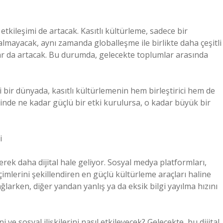
etkileşimi de artacak. Kasıtlı kültürleme, sadece bir
almayacak, aynı zamanda globalleşme ile birlikte daha çeşitli
lar da artacak. Bu durumda, gelecekte toplumlar arasında
ği bir dünyada, kasıtlı kültürlemenin hem birleştirici hem de
erinde ne kadar güçlü bir etki kurulursa, o kadar büyük bir
i
derek daha dijital hale geliyor. Sosyal medya platformları,
imlerini şekillendiren en güçlü kültürleme araçları haline
ağlarken, diğer yandan yanlış ya da eksik bilgi yayılma hızını
ve sosyal ilişkilerini nasıl etkileyecek? Gelecekte, bu dijital