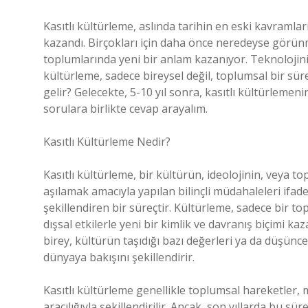
Kasıtlı kültürleme, aslında tarihin en eski kavraml
kazandı. Birçokları için daha önce neredeyse görü
toplumlarında yeni bir anlam kazanıyor. Teknolojini
kültürleme, sadece bireysel değil, toplumsal bir sü
gelir? Gelecekte, 5-10 yıl sonra, kasıtlı kültürlemeni
sorulara birlikte cevap arayalım.
Kasıtlı Kültürleme Nedir?
Kasıtlı kültürleme, bir kültürün, ideolojinin, veya t
aşılamak amacıyla yapılan bilinçli müdahaleleri ifad
şekillendiren bir süreçtir. Kültürleme, sadece bir t
dışsal etkilerle yeni bir kimlik ve davranış biçimi k
birey, kültürün taşıdığı bazı değerleri ya da düşünc
dünyaya bakışını şekillendirir.
Kasıtlı kültürleme genellikle toplumsal hareketler, 
aracılığıyla şekillendirilir. Ancak, son yıllarda bu sü