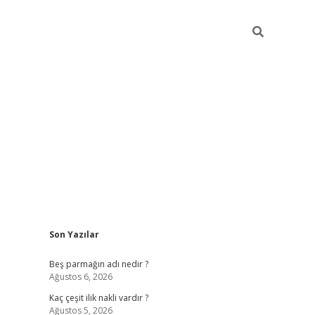
Sidebar
Son Yazılar
pia bella c
Beş parmağın adı nedir ?
Ağustos 6, 2026
Kaç çeşit ilik nakli vardır ?
Ağustos 5, 2026