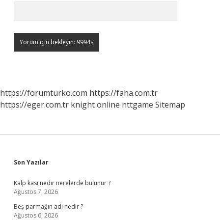
https://forumturko.com
https://faha.com.tr
https://eger.com.tr
knight online
nttgame
Sitemap
Sidebar
Son Yazılar
Kalp kası nedir nerelerde bulunur ?
Ağustos 7, 2026
Beş parmağın adı nedir ?
Ağustos 6, 2026