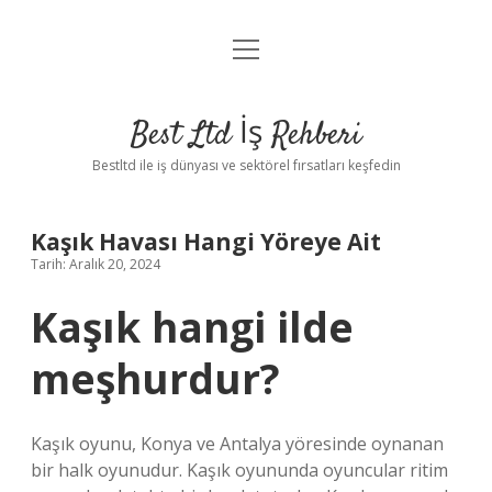
menüyü
Anasayfa
aç
Gizlilik Politikası
Best Ltd İş Rehberi
Yasal Uyarı
Bestltd ile iş dünyası ve sektörel fırsatları keşfedin
Hakkımızda
Kaşık Havası Hangi Yöreye Ait
Tarih: Aralık 20, 2024
Kaşık hangi ilde
meşhurdur?
Kaşık oyunu, Konya ve Antalya yöresinde oynanan
bir halk oyunudur. Kaşık oyununda oyuncular ritim