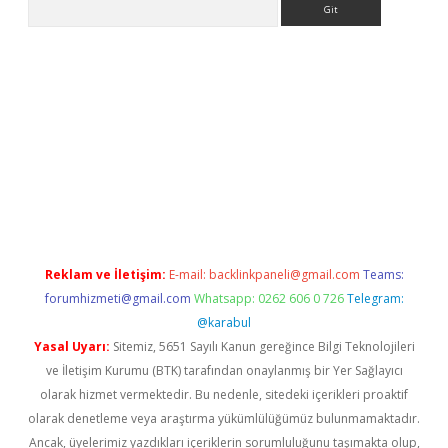
lla casino giriş
Reklam ve İletişim:
E-mail:
backlinkpaneli@gmail.com
Teams:
forumhizmeti@gmail.com
Whatsapp: 0262 606 0 726
Telegram:
@karabul
Yasal Uyarı:
Sitemiz, 5651 Sayılı Kanun gereğince Bilgi Teknolojileri
ve İletişim Kurumu (BTK) tarafından onaylanmış bir Yer Sağlayıcı
olarak hizmet vermektedir. Bu nedenle, sitedeki içerikleri proaktif
olarak denetleme veya araştırma yükümlülüğümüz bulunmamaktadır.
Ancak, üyelerimiz yazdıkları içeriklerin sorumluluğunu taşımakta olup,