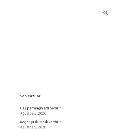
Sidebar
Son Yazılar
pia bella ca
Beş parmağın adı nedir ?
Ağustos 6, 2026
Kaç çeşit ilik nakli vardır ?
Ağustos 5, 2026