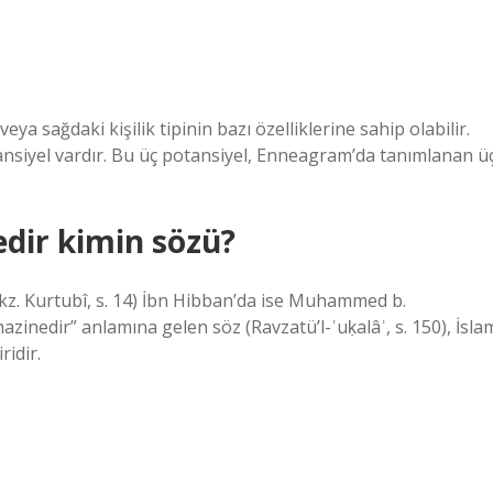
veya sağdaki kişilik tipinin bazı özelliklerine sahip olabilir.
tansiyel vardır. Bu üç potansiyel, Enneagram’da tanımlanan ü
dir kimin sözü?
kz. Kurtubî, s. 14) İbn Hibban’da ise Muhammed b.
azinedir” anlamına gelen söz (Ravzatü’l-ʿuḳalâʾ, s. 150), İsla
idir.