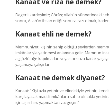
Kanaat ve rıza ne demek?
Değerli kardeşimiz; Görüş; Allah’ın sünnetindeki se
sonra, Allah’ın ihsan ettiği sonuca razı olmak, kad
Kanaat ehli ne demek?
Memnuniyet, kişinin sahip olduğu şeylerden memnun
imkânlarıyla yetinmesi anlamına gelir. Memnun insan
açgözlülüğe kapılmadan veya sonsuza kadar yaşayac
yaşamaya çalışırlar.
Kanaat ne demek diyanet?
Kanaat: “Kişi azla yetinir ve elindekiyle yetinir, kend
karşılayacak maddi imkânlara sahip olmakla yetinir
için aşırı hırs yapmaktan vazgeçer.”