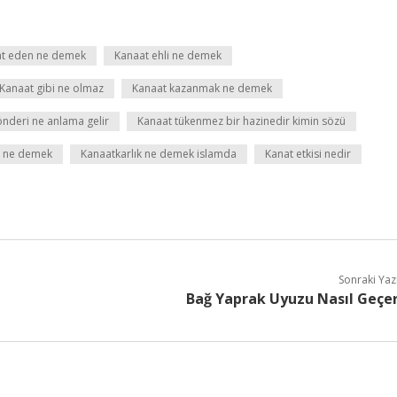
t eden ne demek
Kanaat ehli ne demek
Kanaat gibi ne olmaz
Kanaat kazanmak ne demek
nderi ne anlama gelir
Kanaat tükenmez bir hazinedir kimin sözü
 ne demek
Kanaatkarlık ne demek islamda
Kanat etkisi nedir
Sonraki Yaz
Bağ Yaprak Uyuzu Nasıl Geçe