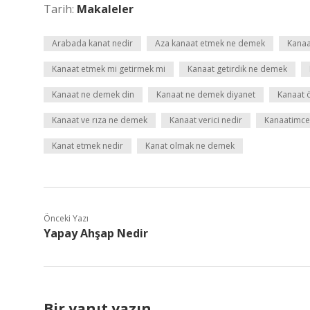
Tarih:
Makaleler
Arabada kanat nedir
Aza kanaat etmek ne demek
Kanaa
Kanaat etmek mi getirmek mi
Kanaat getirdik ne demek
Kanaat ne demek din
Kanaat ne demek diyanet
Kanaat ö
Kanaat ve rıza ne demek
Kanaat verici nedir
Kanaatimce
Kanat etmek nedir
Kanat olmak ne demek
Önceki Yazı
Yapay Ahşap Nedir
Bir yanıt yazın