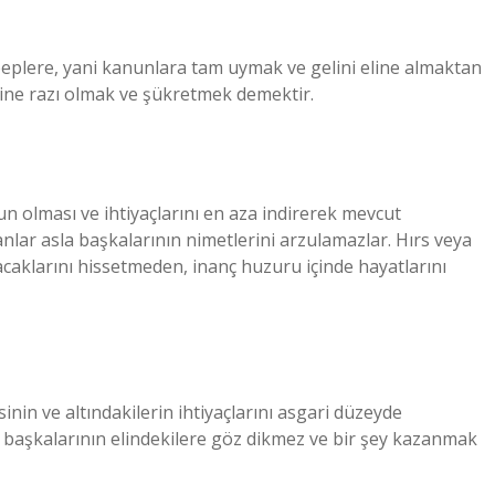
beplere, yani kanunlara tam uymak ve gelini eline almaktan
erine razı olmak ve şükretmek demektir.
 olması ve ihtiyaçlarını en aza indirerek mevcut
lar asla başkalarının nimetlerini arzulamazlar. Hırs veya
aklarını hissetmeden, inanç huzuru içinde hayatlarını
isinin ve altındakilerin ihtiyaçlarını asgari düzeyde
, başkalarının elindekilere göz dikmez ve bir şey kazanmak