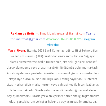
lla casino giriş
Reklam ve İletişim:
E-mail:
backlinkpaneli@gmail.com
Teams:
forumhizmeti@gmail.com
Whatsapp: 0262 606 0 726
Telegram:
@karabul
Yasal Uyarı:
Sitemiz, 5651 Sayılı Kanun gereğince Bilgi Teknolojileri
ve İletişim Kurumu (BTK) tarafından onaylanmış bir Yer Sağlayıcı
olarak hizmet vermektedir. Bu nedenle, sitedeki içerikleri proaktif
olarak denetleme veya araştırma yükümlülüğümüz bulunmamaktadır.
Ancak, üyelerimiz yazdıkları içeriklerin sorumluluğunu taşımakta olup,
siteye üye olarak bu sorumluluğu kabul etmiş sayılırlar. Bu internet
sitesi, herhangi bir marka, kurum veya şahıs şirketi ile hiçbir bağlantısı
bulunmamaktadır. Sitede yalnızca kendi hazırladığımız makaleler
paylaşılmaktadır. Burada yer alan içerikler haber niteliği taşımamakta
olup, gerçek kurum ve kişiler hakkında paylaşım yapılmamaktadır.