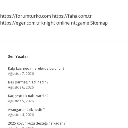
https://forumturko.com
https://faha.com.tr
https://eger.com.tr
knight online
nttgame
Sitemap
Sidebar
Son Yazılar
Kalp kası nedir nerelerde bulunur ?
Ağustos 7, 2026
Beş parmağın adı nedir ?
Ağustos 6, 2026
Kaç çeşit ilik nakli vardır ?
Ağustos 5, 2026
Avangart müzik nedir ?
Ağustos 4, 2026
2025 koyun kuzu desteği ne kadar ?