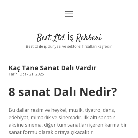
menüyü
Anasayfa
aç
Gizlilik Politikası
Best Ltd İş Rehberi
Yasal Uyarı
Bestltd ile iş dünyası ve sektörel fırsatları keşfedin
Hakkımızda
Kaç Tane Sanat Dalı Vardır
Tarih: Ocak 21, 2025
8 sanat Dalı Nedir?
Bu dallar resim ve heykel, müzik, tiyatro, dans,
edebiyat, mimarlık ve sinemadır. İlk altı sanatın
aksine sinema, diğer tüm sanatları içeren karma bir
sanat formu olarak ortaya çıkacaktır.