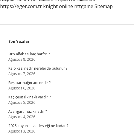
https://eger.com.tr
knight online
nttgame
Sitemap
Sidebar
Son Yazılar
Sırp alfabesi kaç harftir ?
Ağustos 8, 2026
Kalp kası nedir nerelerde bulunur ?
Ağustos 7, 2026
Beş parmağın adı nedir ?
Ağustos 6, 2026
Kaç çeşit ilik nakli vardır ?
Ağustos 5, 2026
Avangart müzik nedir ?
Ağustos 4, 2026
2025 koyun kuzu desteği ne kadar ?
Ağustos 3, 2026