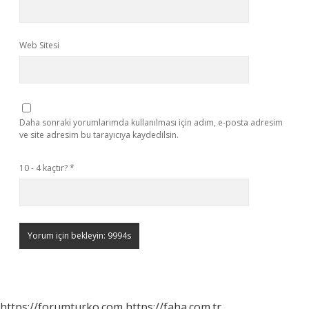
Web Sitesi
Daha sonraki yorumlarımda kullanılması için adım, e-posta adresim
ve site adresim bu tarayıcıya kaydedilsin.
10 - 4 kaçtır?
*
https://forumturko.com
https://faha.com.tr