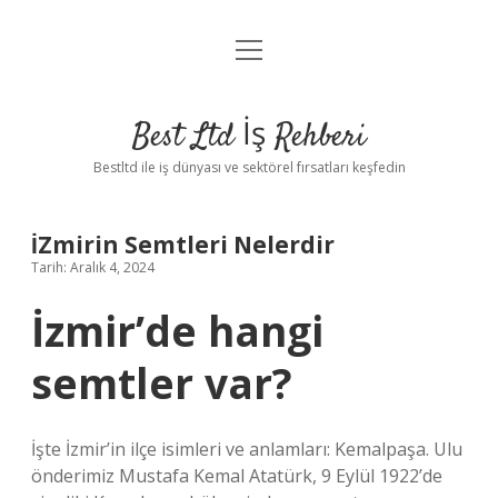
menüyü
Anasayfa
aç
Gizlilik Politikası
Best Ltd İş Rehberi
Yasal Uyarı
Bestltd ile iş dünyası ve sektörel fırsatları keşfedin
Hakkımızda
İZmirin Semtleri Nelerdir
Tarih: Aralık 4, 2024
İzmir’de hangi
semtler var?
İşte İzmir’in ilçe isimleri ve anlamları: Kemalpaşa. Ulu
önderimiz Mustafa Kemal Atatürk, 9 Eylül 1922’de