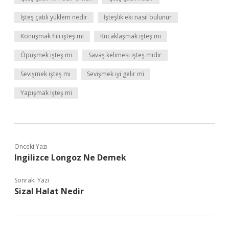
İşteş çatılı yüklem nedir
İşteşlik eki nasıl bulunur
Konuşmak fiili işteş mi
Kucaklaşmak işteş mi
Öpüşmek işteş mi
Savaş kelimesi işteş midir
Sevişmek işteş mi
Sevişmek iyi gelir mi
Yapışmak işteş mi
Önceki Yazı
Ingilizce Longoz Ne Demek
Sonraki Yazı
Sizal Halat Nedir