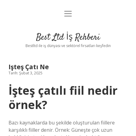
menüyü
Anasayfa
aç
Gizlilik Politikası
Best Ltd İş Rehberi
Yasal Uyarı
Bestltd ile iş dünyası ve sektörel fırsatları keşfedin
Hakkımızda
Işteş Çatı Ne
Tarih: Şubat 3, 2025
İşteş çatılı fiil nedir
örnek?
Bazı kaynaklarda bu şekilde oluşturulan fiillere
karşılıklı fiiller denir. Örnek: Güneşte çok uzun