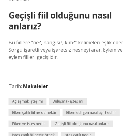
Geçişli fiil olduğunu nasıl
anlarız?
Bu fiillere “ne?, hangisi?, kim?” kelimeleri eşlik eder.
Sorgu işaretli veya işaretsiz nesneyi arar. Eylem ve
eylem fiilleri geçişlidir.
Tarih:
Makaleler
Ağlaşmak işteş mi
Buluşmak işteş mi
Etken çatılı fiil ne demektir
Etken edilgen nasıl ayırt edilir
Etken ve işteş nedir
Geçişli fiil olduğunu nasıl anlarız
İşteş çatılı fiil nedir örnek
İşteş çatılı nedir