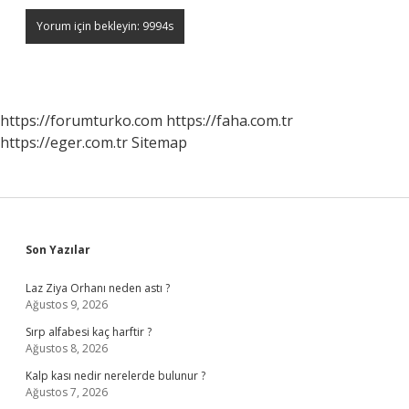
https://forumturko.com
https://faha.com.tr
https://eger.com.tr
Sitemap
Sidebar
Son Yazılar
Laz Ziya Orhanı neden astı ?
Ağustos 9, 2026
Sırp alfabesi kaç harftir ?
Ağustos 8, 2026
Kalp kası nedir nerelerde bulunur ?
Ağustos 7, 2026