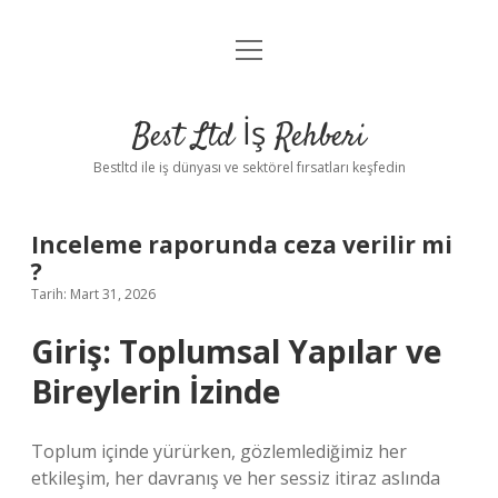
menüyü
Anasayfa
aç
Gizlilik Politikası
Best Ltd İş Rehberi
Yasal Uyarı
Bestltd ile iş dünyası ve sektörel fırsatları keşfedin
Hakkımızda
Inceleme raporunda ceza verilir mi
?
Tarih: Mart 31, 2026
Giriş: Toplumsal Yapılar ve
Bireylerin İzinde
Toplum içinde yürürken, gözlemlediğimiz her
etkileşim, her davranış ve her sessiz itiraz aslında