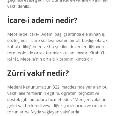
geçmesi esası getirildi. Buna icâre-i vâhide-i kadîmeli
vakfı denildi.
İcare-i ademi nedir?
Mecelle’de İcâre-i Âdemi başlığı altında ele alınan iş
sözleşmesi, icare sözleşmesinin bir alt başlığı olarak
kabul edildiğinden ve bu şekilde düzenlendiğinden
terminolojide ortak terimler kullanılmıştır. Kitabü’l-
İcârât, Mecelle’nin on altı kitabının ikincisidir.
Zürri vakıf nedir?
Medeni Kanunumuzun 322. maddesinde yer alan bu
vakıf, aile fertlerinin eğitim, öğretim, teçhizat ve
destek gibi amaçlara hizmet eder. “Menşei” vakıflar,
geliri vakfın kendi veya diğer çocuklarına ve onların
torunlarına fayda sağlayan vakıflardır.