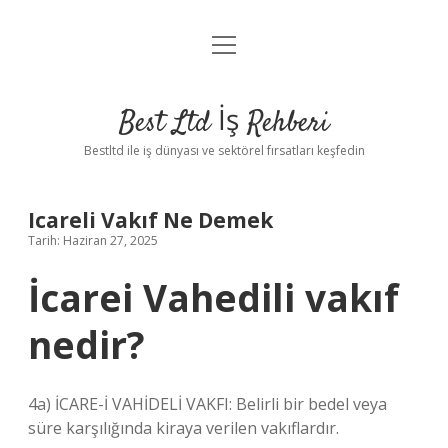
menüyü
Anasayfa
aç
Gizlilik Politikası
Best Ltd İş Rehberi
Yasal Uyarı
Bestltd ile iş dünyası ve sektörel fırsatları keşfedin
Hakkımızda
Icareli Vakıf Ne Demek
Tarih: Haziran 27, 2025
İcarei Vahedili vakıf
nedir?
4a) İCARE-İ VAHİDELİ VAKFI: Belirli bir bedel veya
süre karşılığında kiraya verilen vakıflardır.