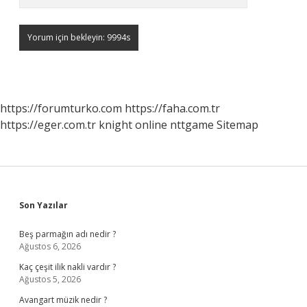
https://forumturko.com
https://faha.com.tr
https://eger.com.tr
knight online
nttgame
Sitemap
Sidebar
Son Yazılar
Beş parmağın adı nedir ?
Ağustos 6, 2026
Kaç çeşit ilik nakli vardır ?
Ağustos 5, 2026
Avangart müzik nedir ?