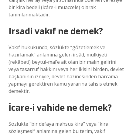
karşılık her ay veya yıl sonlarında ödenen veresiye
bir kira bedeli (icâre-i muaccele) olarak
tanımlanmaktadır.
Irsadi vakıf ne demek?
Vakıf hukukunda, sözlükte “gözetlemek ve
hazırlamak” anlamına gelen irsâd, mülkiyeti
(rekâbeti) beytül-mal’e ait olan bir malın gelirini
veya tasarruf hakkını veya her ikisini birden, devlet
başkanının izniyle, devlet hazinesinden harcama
yapmayı gerektiren kamu yararına tahsis etmek
demektir.
İcare-i vahide ne demek?
Sözlükte “bir defaya mahsus kira” veya “kira
sözleşmesi” anlamına gelen bu terim, vakıf