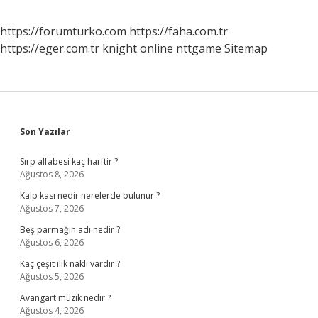
https://forumturko.com
https://faha.com.tr
https://eger.com.tr
knight online
nttgame
Sitemap
Sidebar
Son Yazılar
Sırp alfabesi kaç harftir ?
Ağustos 8, 2026
Kalp kası nedir nerelerde bulunur ?
Ağustos 7, 2026
Beş parmağın adı nedir ?
Ağustos 6, 2026
Kaç çeşit ilik nakli vardır ?
Ağustos 5, 2026
Avangart müzik nedir ?
Ağustos 4, 2026