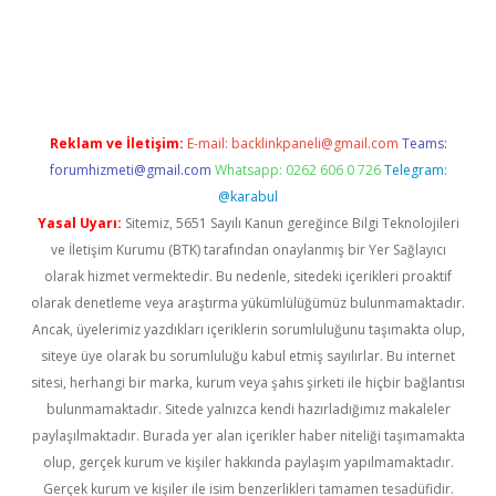
 bella casino giriş
Reklam ve İletişim:
E-mail:
backlinkpaneli@gmail.com
Teams:
forumhizmeti@gmail.com
Whatsapp: 0262 606 0 726
Telegram:
@karabul
Yasal Uyarı:
Sitemiz, 5651 Sayılı Kanun gereğince Bilgi Teknolojileri
ve İletişim Kurumu (BTK) tarafından onaylanmış bir Yer Sağlayıcı
olarak hizmet vermektedir. Bu nedenle, sitedeki içerikleri proaktif
olarak denetleme veya araştırma yükümlülüğümüz bulunmamaktadır.
Ancak, üyelerimiz yazdıkları içeriklerin sorumluluğunu taşımakta olup,
siteye üye olarak bu sorumluluğu kabul etmiş sayılırlar. Bu internet
sitesi, herhangi bir marka, kurum veya şahıs şirketi ile hiçbir bağlantısı
bulunmamaktadır. Sitede yalnızca kendi hazırladığımız makaleler
paylaşılmaktadır. Burada yer alan içerikler haber niteliği taşımamakta
olup, gerçek kurum ve kişiler hakkında paylaşım yapılmamaktadır.
Gerçek kurum ve kişiler ile isim benzerlikleri tamamen tesadüfidir.