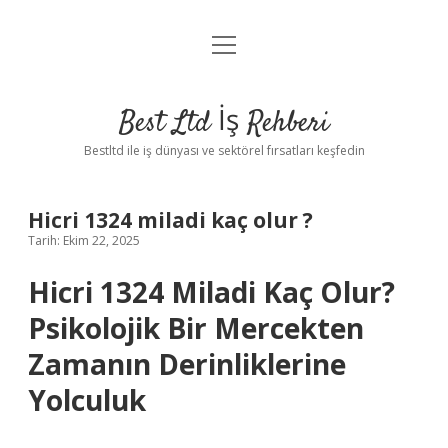
menüyü
Anasayfa
aç
Gizlilik Politikası
Best Ltd İş Rehberi
Yasal Uyarı
Bestltd ile iş dünyası ve sektörel fırsatları keşfedin
Hakkımızda
Hicri 1324 miladi kaç olur ?
Tarih: Ekim 22, 2025
Hicri 1324 Miladi Kaç Olur?
Psikolojik Bir Mercekten
Zamanın Derinliklerine
Yolculuk