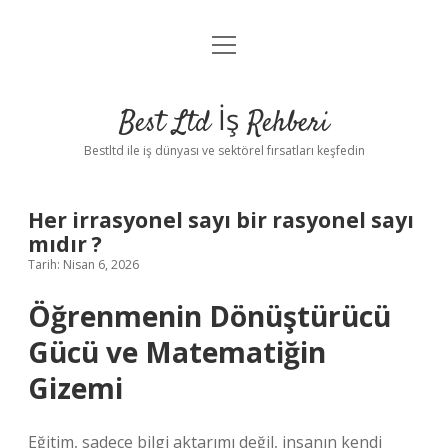
menüyü
Anasayfa
aç
Gizlilik Politikası
Best Ltd İş Rehberi
Yasal Uyarı
Bestltd ile iş dünyası ve sektörel fırsatları keşfedin
Hakkımızda
Her irrasyonel sayı bir rasyonel sayı
mıdır ?
Tarih: Nisan 6, 2026
Öğrenmenin Dönüştürücü
Gücü ve Matematiğin
Gizemi
Eğitim, sadece bilgi aktarımı değil, insanın kendi