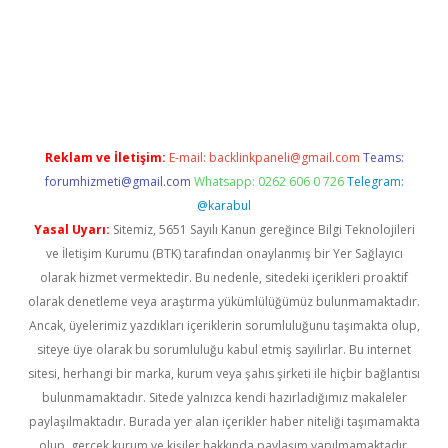
ella casino giriş
Reklam ve İletişim:
E-mail:
backlinkpaneli@gmail.com
Teams:
forumhizmeti@gmail.com
Whatsapp: 0262 606 0 726
Telegram:
@karabul
Yasal Uyarı:
Sitemiz, 5651 Sayılı Kanun gereğince Bilgi Teknolojileri
ve İletişim Kurumu (BTK) tarafından onaylanmış bir Yer Sağlayıcı
olarak hizmet vermektedir. Bu nedenle, sitedeki içerikleri proaktif
olarak denetleme veya araştırma yükümlülüğümüz bulunmamaktadır.
Ancak, üyelerimiz yazdıkları içeriklerin sorumluluğunu taşımakta olup,
siteye üye olarak bu sorumluluğu kabul etmiş sayılırlar. Bu internet
sitesi, herhangi bir marka, kurum veya şahıs şirketi ile hiçbir bağlantısı
bulunmamaktadır. Sitede yalnızca kendi hazırladığımız makaleler
paylaşılmaktadır. Burada yer alan içerikler haber niteliği taşımamakta
olup, gerçek kurum ve kişiler hakkında paylaşım yapılmamaktadır.