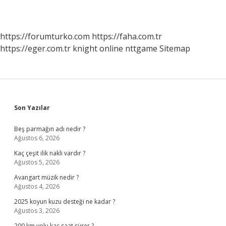
https://forumturko.com
https://faha.com.tr
https://eger.com.tr
knight online
nttgame
Sitemap
Sidebar
Son Yazılar
Beş parmağın adı nedir ?
Ağustos 6, 2026
Kaç çeşit ilik nakli vardır ?
Ağustos 5, 2026
Avangart müzik nedir ?
Ağustos 4, 2026
2025 koyun kuzu desteği ne kadar ?
Ağustos 3, 2026
200 km yolu kaç saat sürer ?