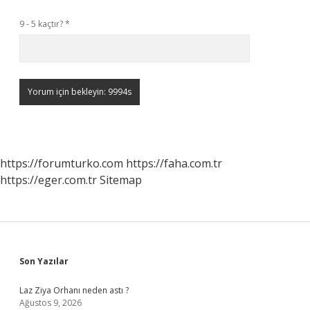
9 - 5 kaçtır?
*
https://forumturko.com
https://faha.com.tr
https://eger.com.tr
Sitemap
Sidebar
Son Yazılar
Laz Ziya Orhanı neden astı ?
Ağustos 9, 2026