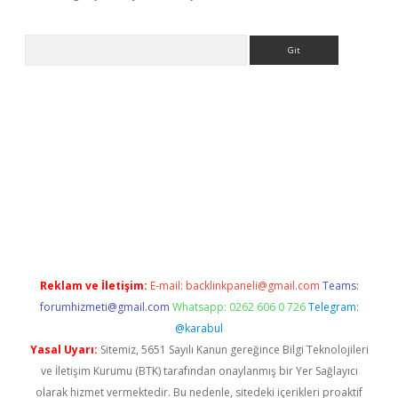
Arama
lla casino giriş
Reklam ve İletişim:
E-mail:
backlinkpaneli@gmail.com
Teams:
forumhizmeti@gmail.com
Whatsapp: 0262 606 0 726
Telegram:
@karabul
Yasal Uyarı:
Sitemiz, 5651 Sayılı Kanun gereğince Bilgi Teknolojileri
ve İletişim Kurumu (BTK) tarafından onaylanmış bir Yer Sağlayıcı
olarak hizmet vermektedir. Bu nedenle, sitedeki içerikleri proaktif