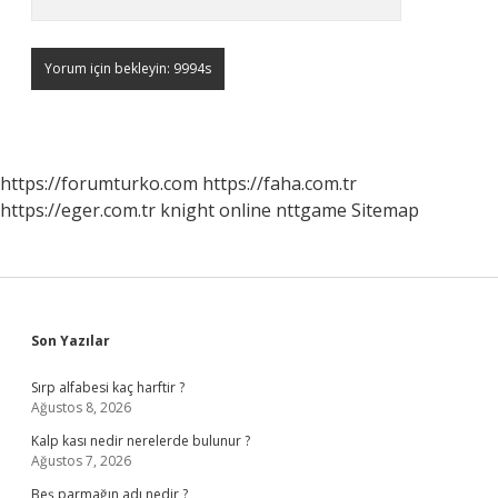
https://forumturko.com
https://faha.com.tr
https://eger.com.tr
knight online
nttgame
Sitemap
Sidebar
Son Yazılar
Sırp alfabesi kaç harftir ?
Ağustos 8, 2026
Kalp kası nedir nerelerde bulunur ?
Ağustos 7, 2026
Beş parmağın adı nedir ?