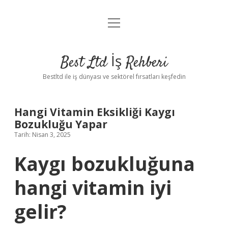
menüyü
Anasayfa
aç
Gizlilik Politikası
Best Ltd İş Rehberi
Yasal Uyarı
Bestltd ile iş dünyası ve sektörel fırsatları keşfedin
Hakkımızda
Hangi Vitamin Eksikliği Kaygı
Bozukluğu Yapar
Tarih: Nisan 3, 2025
Kaygı bozukluğuna
hangi vitamin iyi
gelir?