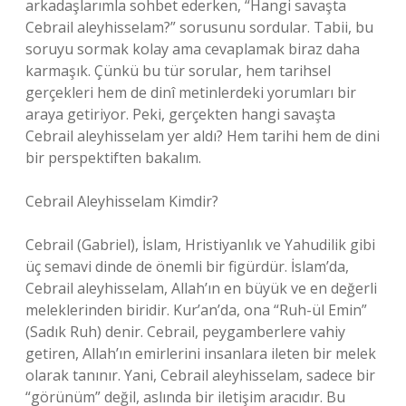
arkadaşlarımla sohbet ederken, “Hangi savaşta
Cebrail aleyhisselam?” sorusunu sordular. Tabii, bu
soruyu sormak kolay ama cevaplamak biraz daha
karmaşık. Çünkü bu tür sorular, hem tarihsel
gerçekleri hem de dinî metinlerdeki yorumları bir
araya getiriyor. Peki, gerçekten hangi savaşta
Cebrail aleyhisselam yer aldı? Hem tarihi hem de dini
bir perspektiften bakalım.
Cebrail Aleyhisselam Kimdir?
Cebrail (Gabriel), İslam, Hristiyanlık ve Yahudilik gibi
üç semavi dinde de önemli bir figürdür. İslam’da,
Cebrail aleyhisselam, Allah’ın en büyük ve en değerli
meleklerinden biridir. Kur’an’da, ona “Ruh-ül Emin”
(Sadık Ruh) denir. Cebrail, peygamberlere vahiy
getiren, Allah’ın emirlerini insanlara ileten bir melek
olarak tanınır. Yani, Cebrail aleyhisselam, sadece bir
“görünüm” değil, aslında bir iletişim aracıdır. Bu