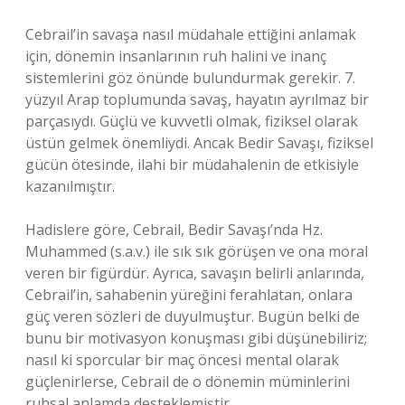
Cebrail’in savaşa nasıl müdahale ettiğini anlamak
için, dönemin insanlarının ruh halini ve inanç
sistemlerini göz önünde bulundurmak gerekir. 7.
yüzyıl Arap toplumunda savaş, hayatın ayrılmaz bir
parçasıydı. Güçlü ve kuvvetli olmak, fiziksel olarak
üstün gelmek önemliydi. Ancak Bedir Savaşı, fiziksel
gücün ötesinde, ilahi bir müdahalenin de etkisiyle
kazanılmıştır.
Hadislere göre, Cebrail, Bedir Savaşı’nda Hz.
Muhammed (s.a.v.) ile sık sık görüşen ve ona moral
veren bir figürdür. Ayrıca, savaşın belirli anlarında,
Cebrail’in, sahabenin yüreğini ferahlatan, onlara
güç veren sözleri de duyulmuştur. Bugün belki de
bunu bir motivasyon konuşması gibi düşünebiliriz;
nasıl ki sporcular bir maç öncesi mental olarak
güçlenirlerse, Cebrail de o dönemin müminlerini
ruhsal anlamda desteklemiştir.