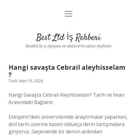
menüyü
Anasayfa
aç
Gizlilik Politikası
Best Ltd İş Rehberi
Yasal Uyarı
Bestltd ile iş dünyası ve sektörel fırsatları keşfedin
Hakkımızda
Hangi savaşta Cebrail aleyhisselam
?
Tarih: Mart 15, 2026
Hangi Savaşta Cebrail Aleyhisselam? Tarih ve İman
Arasındaki Bağlantı
Eskişehir’deki üniversitemde araştırmalar yaparken,
dinî tarih üzerine bazen oldukça derin tartışmalara
giriyoruz. Geçenlerde bir dersin ardından