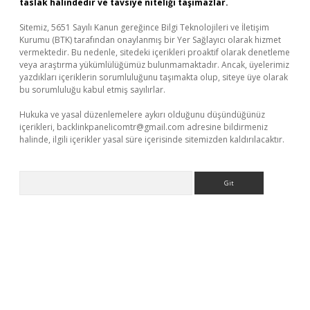
taslak halindedir ve tavsiye niteliği taşımazlar.
Sitemiz, 5651 Sayılı Kanun gereğince Bilgi Teknolojileri ve İletişim
Kurumu (BTK) tarafından onaylanmış bir Yer Sağlayıcı olarak hizmet
vermektedir. Bu nedenle, sitedeki içerikleri proaktif olarak denetleme
veya araştırma yükümlülüğümüz bulunmamaktadır. Ancak, üyelerimiz
yazdıkları içeriklerin sorumluluğunu taşımakta olup, siteye üye olarak
bu sorumluluğu kabul etmiş sayılırlar.
Hukuka ve yasal düzenlemelere aykırı olduğunu düşündüğünüz
içerikleri,
backlinkpanelicomtr@gmail.com
adresine bildirmeniz
halinde, ilgili içerikler yasal süre içerisinde sitemizden kaldırılacaktır.
Arama
a bella casino giriş