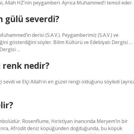
gibi, Allah HZ’nin peygamberi. Ayrıca Muhammed’i temsil eder.
 gülü severdi?
Muhammed’in derisi (S.A.V.). Peygamberimiz (S.A.V.) ve
ğini gösterdiğini söyler. Bilim Kültürü ve Edebiyatı Dergisi …
Dergisi …
 renk nedir?
i sevdi ve Elçi Allah’ın en güzel rengi olduğunu söyledi (ayrıc
lir?
mbolüdür. Rosenflume, Hıristiyan inancında Meryem’in bir
sonra, Afrodit deniz köpüğünden doğduğunda, bu köpük