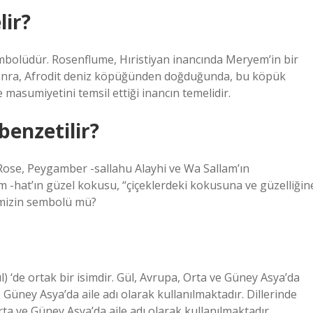
lir?
mbolüdür. Rosenflume, Hıristiyan inancında Meryem’in bir
sonra, Afrodit deniz köpüğünden doğduğunda, bu köpük
ve masumiyetini temsil ettiği inancın temelidir.
enzetilir?
 Rose, Peygamber -sallahu Alayhi ve Wa Sallam’ın
-hat’ın güzel kokusu, “çiçeklerdeki kokusuna ve güzelliğin
imizin sembolü mü?
e Güney Asya’da aile adı olarak kullanılmaktadır. Dillerinde
ta ve Güney Asya’da aile adı olarak kullanılmaktadır.