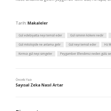
Tarih:
Makaleler
Gül edebiyatta neyi temsil eder
Gül isminin kökeni nedir
Gül mitolojide ne anlama gelir
Gül neyi temsil eder
Hz M
Kırmızı gül neyi simgeler
Peygamber Efendimiz neden gülü se
Önceki Yazı
Sayısal Zeka Nasıl Artar