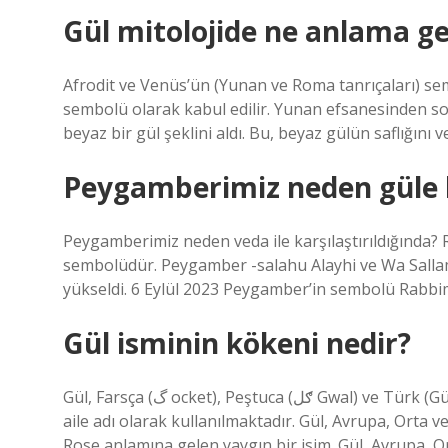
Gül mitolojide ne anlama ge
Afrodit ve Venüs’ün (Yunan ve Roma tanrıçaları) se
sembolü olarak kabul edilir. Yunan efsanesinden 
beyaz bir gül şeklini aldı. Bu, beyaz gülün saflığını 
Peygamberimiz neden güle b
Peygamberimiz neden veda ile karşılaştırıldığında?
sembolüdür. Peygamber -salahu Alayhi ve Wa Sallam 
yükseldi. 6 Eylül 2023 Peygamber’in sembolü Rabb
Gül isminin kökeni nedir?
Gül, Farsça (گ ocket), Peştuca (ګل Gwal) ve Türk (Gül) ‘de ortak bir isimdir. Gül, Avrupa, Orta ve Güney Asya’da
aile adı olarak kullanılmaktadır. Gül, Avrupa, Orta v
Rose anlamına gelen yaygın bir isim. Gül, Avrupa, Or