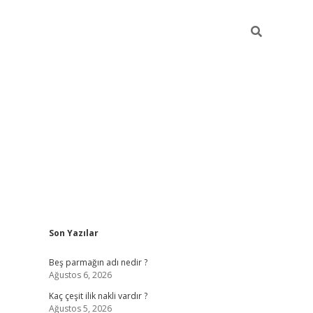
Sidebar
Son Yazılar
pia bella casino giriş
Beş parmağın adı nedir ?
Ağustos 6, 2026
Kaç çeşit ilik nakli vardır ?
Ağustos 5, 2026