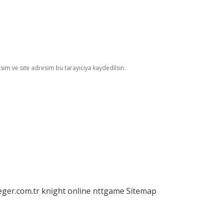
im ve site adresim bu tarayıcıya kaydedilsin.
eger.com.tr
knight online
nttgame
Sitemap