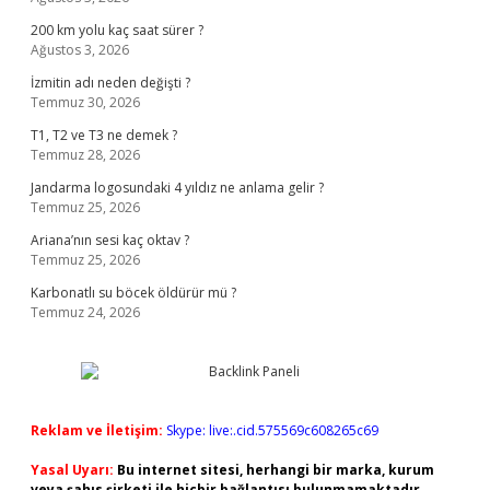
200 km yolu kaç saat sürer ?
Ağustos 3, 2026
İzmitin adı neden değişti ?
Temmuz 30, 2026
T1, T2 ve T3 ne demek ?
Temmuz 28, 2026
Jandarma logosundaki 4 yıldız ne anlama gelir ?
Temmuz 25, 2026
Ariana’nın sesi kaç oktav ?
Temmuz 25, 2026
Karbonatlı su böcek öldürür mü ?
Temmuz 24, 2026
Reklam ve İletişim:
Skype: live:.cid.575569c608265c69
Yasal Uyarı:
Bu internet sitesi, herhangi bir marka, kurum
veya şahıs şirketi ile hiçbir bağlantısı bulunmamaktadır.