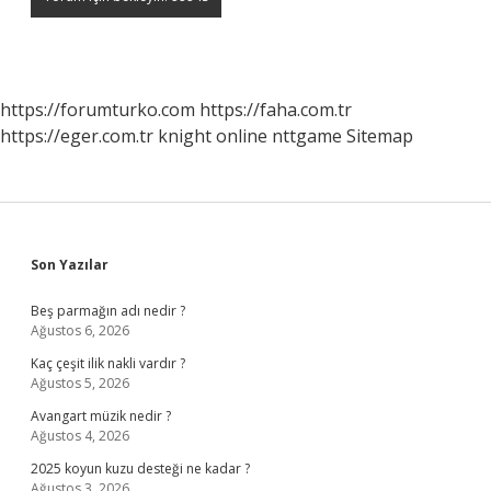
https://forumturko.com
https://faha.com.tr
https://eger.com.tr
knight online
nttgame
Sitemap
Sidebar
Son Yazılar
Beş parmağın adı nedir ?
Ağustos 6, 2026
Kaç çeşit ilik nakli vardır ?
Ağustos 5, 2026
Avangart müzik nedir ?
Ağustos 4, 2026
2025 koyun kuzu desteği ne kadar ?
Ağustos 3, 2026