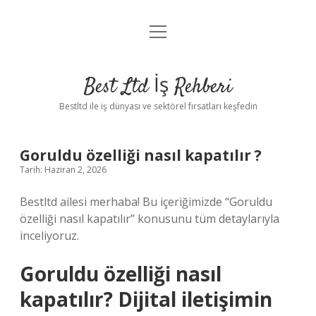
menüyü
Anasayfa
aç
Gizlilik Politikası
Best Ltd İş Rehberi
Yasal Uyarı
Bestltd ile iş dünyası ve sektörel fırsatları keşfedin
Hakkımızda
Goruldu özelliği nasıl kapatılır ?
Tarih: Haziran 2, 2026
Bestltd ailesi merhaba! Bu içeriğimizde “Goruldu
özelliği nasıl kapatılır” konusunu tüm detaylarıyla
inceliyoruz.
Goruldu özelliği nasıl
kapatılır? Dijital iletişimin