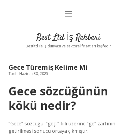
menüyü
Anasayfa
aç
Gizlilik Politikası
Best Ltd İş Rehberi
Yasal Uyarı
Bestltd ile iş dünyası ve sektörel fırsatları keşfedin
Hakkımızda
Gece Türemiş Kelime Mi
Tarih: Haziran 30, 2025
Gece sözcüğünün
kökü nedir?
“Gece” sözcüğü, “geç-” fiili üzerine “ge” zarfının
getirilmesi sonucu ortaya çıkmıştır.