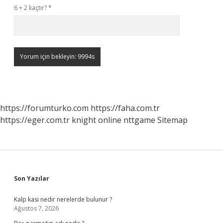
6 + 2 kaçtır?
*
https://forumturko.com
https://faha.com.tr
https://eger.com.tr
knight online
nttgame
Sitemap
Sidebar
Son Yazılar
Kalp kası nedir nerelerde bulunur ?
Ağustos 7, 2026