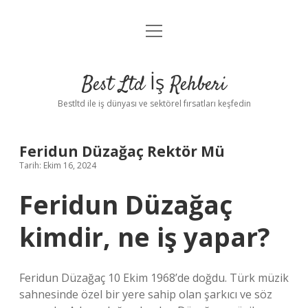
menüyü
Anasayfa
aç
Gizlilik Politikası
Best Ltd İş Rehberi
Yasal Uyarı
Bestltd ile iş dünyası ve sektörel fırsatları keşfedin
Hakkımızda
Feridun Düzağaç Rektör Mü
Tarih: Ekim 16, 2024
Feridun Düzağaç
kimdir, ne iş yapar?
Feridun Düzağaç 10 Ekim 1968’de doğdu. Türk müzik
sahnesinde özel bir yere sahip olan şarkıcı ve söz