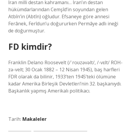
İran milli destan kahramanı… İran’ın destan
hükümdarlarından Cemşîd’in soyundan gelen
Atbîn’in (Abtîn) oğludur. Efsaneye göre annesi
Ferânek, Ferîdun’u doğururken Permâye adlı ineği
de doğurmuştur.
FD kimdir?
Franklin Delano Roosevelt (/ˈroʊzəvəlt/, /-vɛlt/ ROH-
zə-velt; 30 Ocak 1882 – 12 Nisan 1945), baş harfleri
FDR olarak da bilinir, 1933’ten 1945’teki ölümüne
kadar Amerika Birleşik Devletleri’nin 32. başkanıydı.
Başkanlık yapmış Amerikalı politikacı.
Tarih:
Makaleler