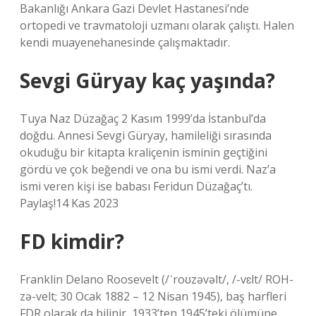
Bakanlığı Ankara Gazi Devlet Hastanesi’nde
ortopedi ve travmatoloji uzmanı olarak çalıştı. Halen
kendi muayenehanesinde çalışmaktadır.
Sevgi Güryay kaç yaşında?
Tuya Naz Düzağaç 2 Kasım 1999’da İstanbul’da
doğdu. Annesi Sevgi Güryay, hamileliği sırasında
okuduğu bir kitapta kraliçenin isminin geçtiğini
gördü ve çok beğendi ve ona bu ismi verdi. Naz’a
ismi veren kişi ise babası Feridun Düzağaç’tı.
Paylaş!14 Kas 2023
FD kimdir?
Franklin Delano Roosevelt (/ˈroʊzəvəlt/, /-vɛlt/ ROH-
zə-velt; 30 Ocak 1882 – 12 Nisan 1945), baş harfleri
FDR olarak da bilinir, 1933’ten 1945’teki ölümüne