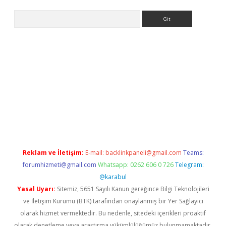
Arama
no giriş
Reklam ve İletişim:
E-mail:
backlinkpaneli@gmail.com
Teams:
forumhizmeti@gmail.com
Whatsapp: 0262 606 0 726
Telegram:
@karabul
Yasal Uyarı:
Sitemiz, 5651 Sayılı Kanun gereğince Bilgi Teknolojileri
ve İletişim Kurumu (BTK) tarafından onaylanmış bir Yer Sağlayıcı
olarak hizmet vermektedir. Bu nedenle, sitedeki içerikleri proaktif
olarak denetleme veya araştırma yükümlülüğümüz bulunmamaktadır.