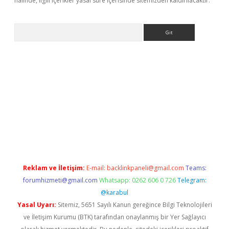
halinde, ilgili içerikler yasal süre içerisinde sitemizden kaldırılacaktır.
Arama
casino giriş
Reklam ve İletişim:
E-mail:
backlinkpaneli@gmail.com
Teams:
forumhizmeti@gmail.com
Whatsapp: 0262 606 0 726
Telegram:
@karabul
Yasal Uyarı:
Sitemiz, 5651 Sayılı Kanun gereğince Bilgi Teknolojileri
ve İletişim Kurumu (BTK) tarafından onaylanmış bir Yer Sağlayıcı