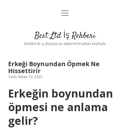
menüyü
Anasayfa
aç
Gizlilik Politikası
Best Ltd İş Rehberi
Yasal Uyarı
Bestltd ile iş dünyası ve sektörel fırsatları keşfedin
Hakkımızda
Erkeği Boynundan Öpmek Ne
Hissettirir
Tarih: Nisan 12, 2025
Erkeğin boynundan
öpmesi ne anlama
gelir?