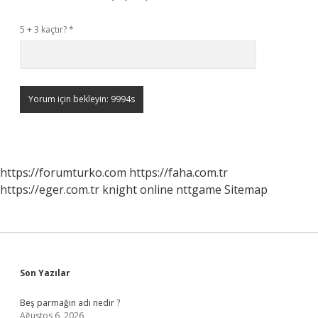
5 + 3 kaçtır?
*
https://forumturko.com
https://faha.com.tr
https://eger.com.tr
knight online
nttgame
Sitemap
Sidebar
Son Yazılar
Beş parmağın adı nedir ?
Ağustos 6, 2026