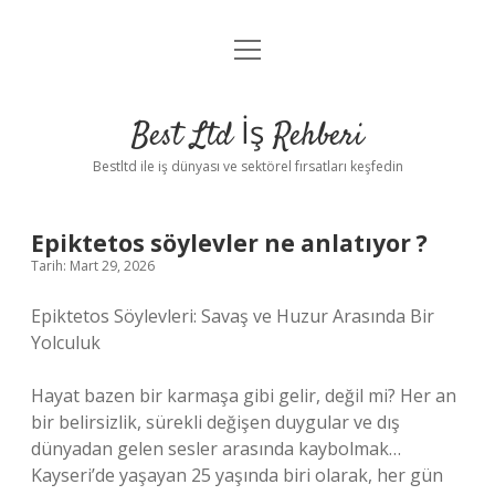
menüyü
Anasayfa
aç
Gizlilik Politikası
Best Ltd İş Rehberi
Yasal Uyarı
Bestltd ile iş dünyası ve sektörel fırsatları keşfedin
Hakkımızda
Epiktetos söylevler ne anlatıyor ?
Tarih: Mart 29, 2026
Epiktetos Söylevleri: Savaş ve Huzur Arasında Bir
Yolculuk
Hayat bazen bir karmaşa gibi gelir, değil mi? Her an
bir belirsizlik, sürekli değişen duygular ve dış
dünyadan gelen sesler arasında kaybolmak…
Kayseri’de yaşayan 25 yaşında biri olarak, her gün