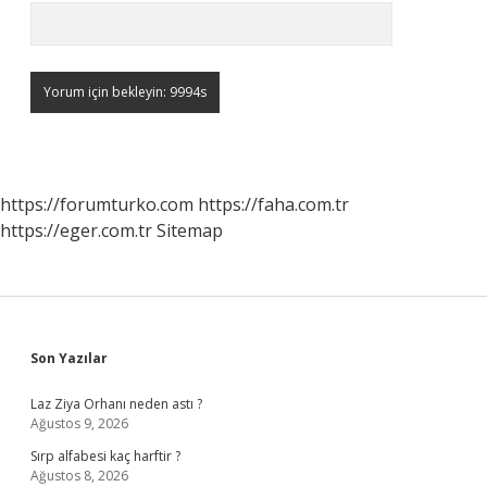
https://forumturko.com
https://faha.com.tr
https://eger.com.tr
Sitemap
Sidebar
Son Yazılar
Laz Ziya Orhanı neden astı ?
Ağustos 9, 2026
Sırp alfabesi kaç harftir ?
Ağustos 8, 2026