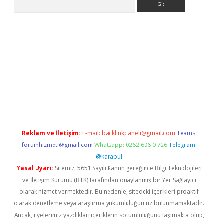
 bella casino giriş
Reklam ve İletişim:
E-mail:
backlinkpaneli@gmail.com
Teams:
forumhizmeti@gmail.com
Whatsapp: 0262 606 0 726
Telegram:
@karabul
Yasal Uyarı:
Sitemiz, 5651 Sayılı Kanun gereğince Bilgi Teknolojileri
ve İletişim Kurumu (BTK) tarafından onaylanmış bir Yer Sağlayıcı
olarak hizmet vermektedir. Bu nedenle, sitedeki içerikleri proaktif
olarak denetleme veya araştırma yükümlülüğümüz bulunmamaktadır.
Ancak, üyelerimiz yazdıkları içeriklerin sorumluluğunu taşımakta olup,