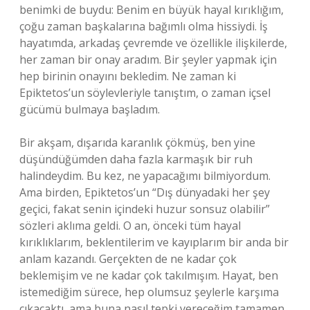
benimki de buydu: Benim en büyük hayal kırıklığım,
çoğu zaman başkalarına bağımlı olma hissiydi. İş
hayatımda, arkadaş çevremde ve özellikle ilişkilerde,
her zaman bir onay aradım. Bir şeyler yapmak için
hep birinin onayını bekledim. Ne zaman ki
Epiktetos’un söylevleriyle tanıştım, o zaman içsel
gücümü bulmaya başladım.
Bir akşam, dışarıda karanlık çökmüş, ben yine
düşündüğümden daha fazla karmaşık bir ruh
halindeydim. Bu kez, ne yapacağımı bilmiyordum.
Ama birden, Epiktetos’un “Dış dünyadaki her şey
geçici, fakat senin içindeki huzur sonsuz olabilir”
sözleri aklıma geldi. O an, önceki tüm hayal
kırıklıklarım, beklentilerim ve kayıplarım bir anda bir
anlam kazandı. Gerçekten de ne kadar çok
beklemişim ve ne kadar çok takılmışım. Hayat, ben
istemediğim sürece, hep olumsuz şeylerle karşıma
çıkacaktı, ama buna nasıl tepki vereceğim tamamen