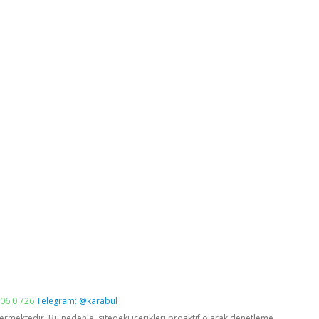
06 0 726
Telegram: @karabul
vermektedir. Bu nedenle, sitedeki içerikleri proaktif olarak denetleme