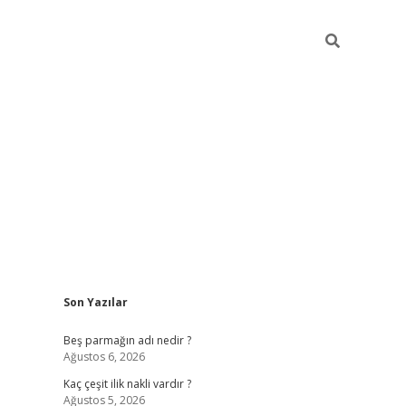
Sidebar
Son Yazılar
pia bella casino giriş
Beş parmağın adı nedir ?
Ağustos 6, 2026
Kaç çeşit ilik nakli vardır ?
Ağustos 5, 2026