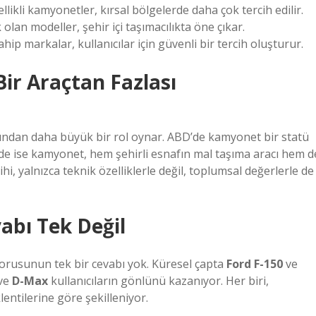
llikli kamyonetler, kırsal bölgelerde daha çok tercih edilir.
olan modeller, şehir içi taşımacılıkta öne çıkar.
hip markalar, kullanıcılar için güvenli bir tercih oluşturur.
Bir Araçtan Fazlası
ı
ığından daha büyük bir rol oynar. ABD’de kamyonet bir statü
’de ise kamyonet, hem şehirli esnafın mal taşıma aracı hem d
hi, yalnızca teknik özelliklerle değil, toplumsal değerlerle de
abı Tek Değil
orusunun tek bir cevabı yok. Küresel çapta
Ford F-150
ve
ve
D-Max
kullanıcıların gönlünü kazanıyor. Her biri,
entilerine göre şekilleniyor.