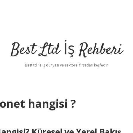
Best Ltd İş Rehberi
Bestltd ile iş dünyası ve sektörel fırsatları keşfedin
onet hangisi ?
ngisi? Küresel ve Yerel Bakış