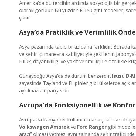
Amerika’da bu tercihin ardında sosyolojik bir gerçe
olarak görülür. Bu yüzden F-150 gibi modeller, sadece
çıkar.
Asya’da Pratiklik ve Verimlilik Önde
Asya pazarında tablo biraz daha farklıdır. Burada 
ve şehir içi manevra kabiliyetiyle şekillenir. Japonya
Hilux, dayanıklılığı ve yakıt verimliliği ile özellikle
Güneydoğu Asya’da da durum benzerdir.
Isuzu D-
sayesinde Tayland ve Filipinler gibi ülkelerde açık a
ayrılmaz bir parçasıdır.
Avrupa’da Fonksiyonellik ve Konfo
Avrupa’da kamyonet kullanımı daha çok ticari ihtiyaçl
Volkswagen Amarok
ve
Ford Ranger
gibi modeller
aracı” olması yetmez; aynı zamanda şehir trafiğinde