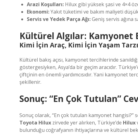
Arazi Koşulları:
Hilux gibi yüksek şasi ve 4×4 öze
Ekonomi:
Yakıt tüketimi ve bakım maliyeti düşük 
Servis ve Yedek Parça Ağı:
Geniş servis ağına sa
Kültürel Algılar: Kamyonet 
Kimi İçin Araç, Kimi İçin Yaşam Tarz
Kültürel bakış açısı, kamyonet tercihlerinde sanıld
göstergesiyken, Asya’da bir geçim aracıdır. Türkiye
çiftçinin en önemli yardımcısıdır. Yani kamyonet terci
şekillenir.
Sonuç: “En Çok Tutulan” Cev
Sonuç olarak, “En çok tutulan kamyonet hangisi?” s
Toyota Hilux
zirvede yer alırken, Türkiye’de
Hilux
bulunduğu coğrafyanın ihtiyaçlarına ve kültürel bekl