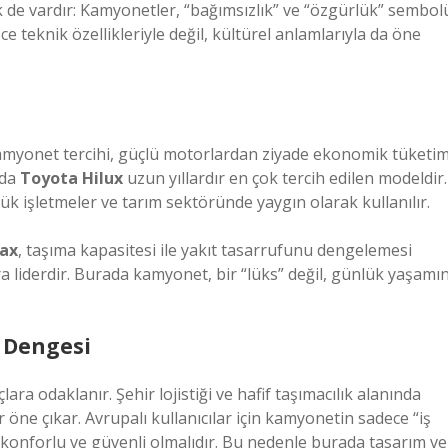
k de vardır: Kamyonetler, “bağımsızlık” ve “özgürlük” sembol
 teknik özellikleriyle değil, kültürel anlamlarıyla da öne
kamyonet tercihi, güçlü motorlardan ziyade ekonomik tüketi
’da
Toyota Hilux
uzun yıllardır en çok tercih edilen modeldir.
 küçük işletmeler ve tarım sektöründe yaygın olarak kullanılır.
Max
, taşıma kapasitesi ile yakıt tasarrufunu dengelemesi
ra liderdir. Burada kamyonet, bir “lüks” değil, günlük yaşamı
r Dengesi
ara odaklanır. Şehir lojistiği ve hafif taşımacılık alanında
 öne çıkar. Avrupalı kullanıcılar için kamyonetin sadece “iş
 konforlu ve güvenli olmalıdır. Bu nedenle burada tasarım ve