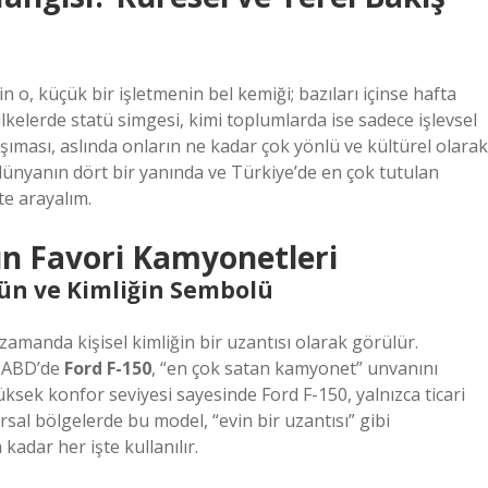
n o, küçük bir işletmenin bel kemiği; bazıları içinse hafta
lkelerde statü simgesi, kimi toplumlarda ise sadece işlevsel
şıması, aslında onların ne kadar çok yönlü ve kültürel olarak
 dünyanın dört bir yanında ve Türkiye’de en çok tutulan
te arayalım.
ın Favori Kamyonetleri
ün ve Kimliğin Sembolü
amanda kişisel kimliğin bir uzantısı olarak görülür.
r ABD’de
Ford F-150
, “en çok satan kamyonet” unvanını
üksek konfor seviyesi sayesinde Ford F-150, yalnızca ticari
kırsal bölgelerde bu model, “evin bir uzantısı” gibi
adar her işte kullanılır.