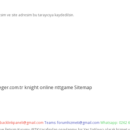
im ve site adresim bu tarayıcıya kaydedilsin.
eger.com.tr
knight online
nttgame
Sitemap
backlinkpaneli@gmail.com
Teams:
forumhizmeti@gmail.com
Whatsapp: 0262 6
i ve İletişim Kurumu (BTK) tarafından onaylanmış bir Yer Sağlayıcı olarak hizmet 