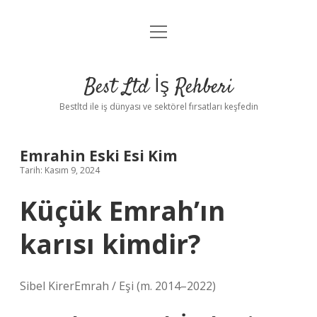
menüyü
Anasayfa
aç
Gizlilik Politikası
Best Ltd İş Rehberi
Yasal Uyarı
Bestltd ile iş dünyası ve sektörel fırsatları keşfedin
Hakkımızda
Emrahin Eski Esi Kim
Tarih: Kasım 9, 2024
Küçük Emrah’ın
karısı kimdir?
Sibel KirerEmrah / Eşi (m. 2014–2022)