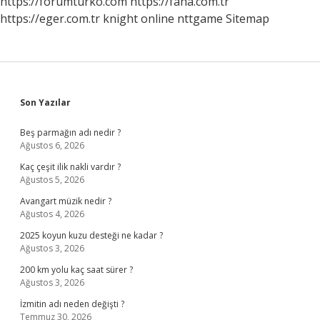
https://forumturko.com
https://faha.com.tr
https://eger.com.tr
knight online
nttgame
Sitemap
Sidebar
Son Yazılar
Beş parmağın adı nedir ?
Ağustos 6, 2026
Kaç çeşit ilik nakli vardır ?
Ağustos 5, 2026
Avangart müzik nedir ?
Ağustos 4, 2026
2025 koyun kuzu desteği ne kadar ?
Ağustos 3, 2026
200 km yolu kaç saat sürer ?
Ağustos 3, 2026
İzmitin adı neden değişti ?
Temmuz 30, 2026