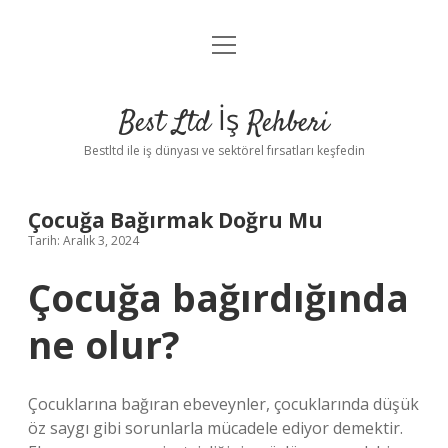
menüyü
Anasayfa
aç
Gizlilik Politikası
Best Ltd İş Rehberi
Yasal Uyarı
Bestltd ile iş dünyası ve sektörel fırsatları keşfedin
Hakkımızda
Çocuğa Bağırmak Doğru Mu
Tarih: Aralık 3, 2024
Çocuğa bağırdığında
ne olur?
Çocuklarına bağıran ebeveynler, çocuklarında düşük
öz saygı gibi sorunlarla mücadele ediyor demektir.