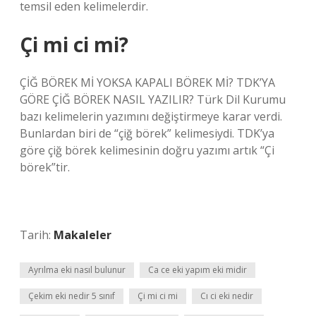
temsil eden kelimelerdir.
Çi mi ci mi?
ÇİĞ BÖREK Mİ YOKSA KAPALI BÖREK Mİ? TDK’YA
GÖRE ÇİĞ BÖREK NASIL YAZILIR? Türk Dil Kurumu
bazı kelimelerin yazımını değiştirmeye karar verdi.
Bunlardan biri de “çiğ börek” kelimesiydi. TDK’ya
göre çiğ börek kelimesinin doğru yazımı artık “Çi
börek”tir.
Tarih:
Makaleler
Ayrılma eki nasıl bulunur
Ca ce eki yapım eki midir
Çekim eki nedir 5 sınıf
Çi mi ci mi
Cı ci eki nedir