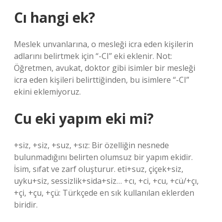
Cı hangi ek?
Meslek unvanlarına, o mesleği icra eden kişilerin
adlarını belirtmek için “-CI” eki eklenir. Not:
Öğretmen, avukat, doktor gibi isimler bir mesleği
icra eden kişileri belirttiğinden, bu isimlere “-CI”
ekini eklemiyoruz.
Cu eki yapım eki mi?
+siz, +siz, +suz, +sız: Bir özelliğin nesnede
bulunmadığını belirten olumsuz bir yapım ekidir.
İsim, sıfat ve zarf oluşturur. eti+suz, çiçek+siz,
uyku+siz, sessizlik+sida+siz… +cı, +ci, +cu, +cü/+çı,
+çi, +çu, +çü: Türkçede en sık kullanılan eklerden
biridir.