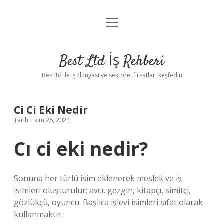
menüyü
Anasayfa
aç
Gizlilik Politikası
Best Ltd İş Rehberi
Yasal Uyarı
Bestltd ile iş dünyası ve sektörel fırsatları keşfedin
Hakkımızda
Ci Ci Eki Nedir
Tarih: Ekim 26, 2024
Cı ci eki nedir?
Sonuna her türlü isim eklenerek meslek ve iş
isimleri oluşturulur: avcı, gezgin, kitapçı, simitçi,
gözlükçü, oyuncu. Başlıca işlevi isimleri sıfat olarak
kullanmaktır.