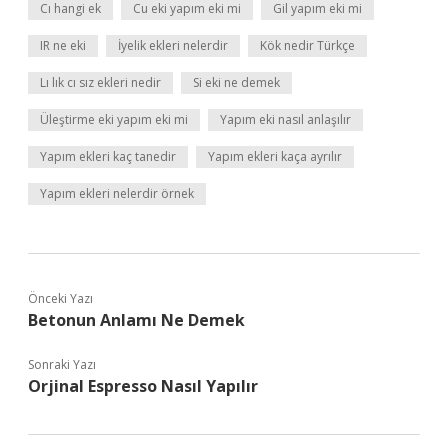
Cı hangi ek
Cu eki yapım eki mi
Gil yapım eki mi
IR ne eki
İyelik ekleri nelerdir
Kök nedir Türkçe
Lı lık cı sız ekleri nedir
Si eki ne demek
Üleştirme eki yapım eki mi
Yapım eki nasıl anlaşılır
Yapım ekleri kaç tanedir
Yapım ekleri kaça ayrılır
Yapım ekleri nelerdir örnek
Önceki Yazı
Betonun Anlamı Ne Demek
Sonraki Yazı
Orjinal Espresso Nasıl Yapılır