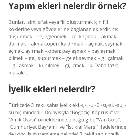
Yapım ekleri nelerdir örnek?
Bunlar, isim, sıfat veya fiil oluşturmak için fiil
köklerine veya gövdelerine bağlanan eklerdir: ce:
düşünmek – ce, eğlenmek – ce, kaçmak – akmak,
durmak – akmak.open: kaldırmak – açmak, saymak –
açmak, ayırmak –.open: paylaşmak – paylaşmak,
bilmek – ge., süpürmek – ge.gi: sevmek – gi, çalmak
– gi, asmak – ki, silmek – gi, içmek – ki.Daha fazla
makale…
İyelik ekleri nelerdir?
Türkçede 3. tekil şahıs iyelik eki -ı,-i,-u,-ü,-sı,-si, -su, -
sü biçimindedir. Dolayısıyla “Boğaziçi Köprüsü” ve
“Amik Ovası” örneklerinde olduğu gibi, “Van Gölü”,
“Cumhuriyet Bayramı” ve “İstiklal Marşı” ifadelerinde
de ikinci isim (tamlama halinde) 3. tekil şahıs iyelik