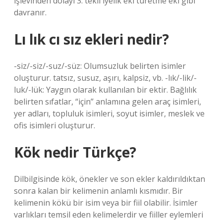
işlevinden dolayı 3. tekil iyelik eki türetme eki gibi
davranır.
Lı lık cı sız ekleri nedir?
-siz/-siz/-suz/-süz: Olumsuzluk belirten isimler
oluşturur. tatsız, susuz, aşırı, kalpsiz, vb. -lık/-lik/-
luk/-lük: Yaygın olarak kullanılan bir ektir. Bağlılık
belirten sıfatlar, “için” anlamına gelen araç isimleri,
yer adları, topluluk isimleri, soyut isimler, meslek ve
ofis isimleri oluşturur.
Kök nedir Türkçe?
Dilbilgisinde kök, önekler ve son ekler kaldırıldıktan
sonra kalan bir kelimenin anlamlı kısmıdır. Bir
kelimenin kökü bir isim veya bir fiil olabilir. İsimler
varlıkları temsil eden kelimelerdir ve fiiller eylemleri