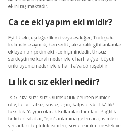
ekini taşımaktadır.
Ca ce eki yapım eki midir?
Eşitlik eki, eşdeğerlik eki veya eşdeğer; Türkçede
kelimelere aynılık, benzerlik, akrabalık gibi anlamlar
ekleyen bir çekim eki. -ce biçimindedir. Ünsüz
sertleştirme kuralı nedeniyle c harfi a ç’ye, büyük
ünlü uyumu nedeniyle e harfi a’ya dönüşebilir.
Lı lık cı sız ekleri nedir?
-siz/-siz/-suz/-süz: Olumsuzluk belirten isimler
oluşturur. tatsız, susuz, aşırı, kalpsiz, vb. -lık/-lik/-
luk/-lük: Yaygın olarak kullanılan bir ektir. Bağlılık
belirten sıfatlar, “için” anlamına gelen araç isimleri,
yer adları, topluluk isimleri, soyut isimler, meslek ve