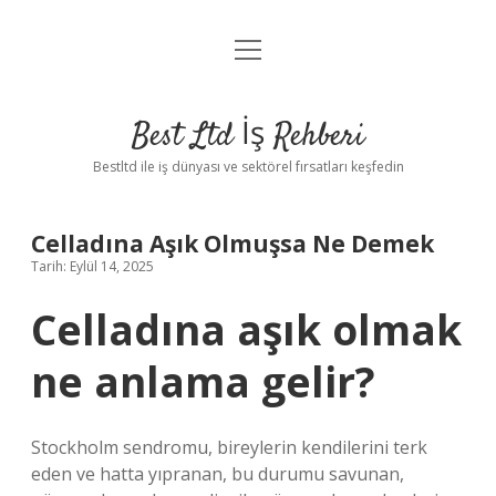
menüyü
Anasayfa
aç
Gizlilik Politikası
Best Ltd İş Rehberi
Yasal Uyarı
Bestltd ile iş dünyası ve sektörel fırsatları keşfedin
Hakkımızda
Celladına Aşık Olmuşsa Ne Demek
Tarih: Eylül 14, 2025
Celladına aşık olmak
ne anlama gelir?
Stockholm sendromu, bireylerin kendilerini terk
eden ve hatta yıpranan, bu durumu savunan,