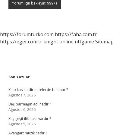
https://forumturko.com
https://faha.com.tr
https://eger.com.tr
knight online
nttgame
Sitemap
Sidebar
Son Yazılar
Kalp kası nedir nerelerde bulunur ?
Ağustos 7, 2026
Beş parmağın adı nedir ?
Ağustos 6, 2026
Kaç çeşit ilik nakli vardır ?
Ağustos 5, 2026
Avangart müzik nedir ?