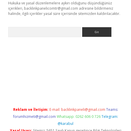
Hukuka ve yasal düzenlemelere aykırı olduğunu düşündüğünüz
içerikleri,
backlinkpanelicomtr@gmail.com
adresine bildirmeniz
halinde, ilgili içerikler yasal süre içerisinde sitemizden kaldırılacaktır.
Arama
pia bella casino giriş
Reklam ve İletişim:
E-mail:
backlinkpaneli@gmail.com
Teams:
forumhizmeti@gmail.com
Whatsapp: 0262 606 0 726
Telegram:
@karabul
Yasal Uyarı:
Sitemiz, 5651 Sayılı Kanun gereğince Bilgi Teknolojileri