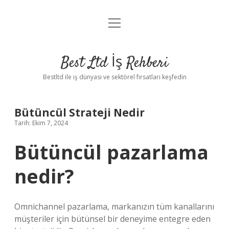
menüyü
Anasayfa
aç
Gizlilik Politikası
Best Ltd İş Rehberi
Yasal Uyarı
Bestltd ile iş dünyası ve sektörel fırsatları keşfedin
Hakkımızda
Bütüncül Strateji Nedir
Tarih: Ekim 7, 2024
Bütüncül pazarlama
nedir?
Omnichannel pazarlama, markanızın tüm kanallarını
müşteriler için bütünsel bir deneyime entegre eden