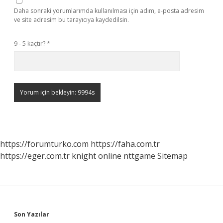
Daha sonraki yorumlarımda kullanılması için adım, e-posta adresim
ve site adresim bu tarayıcıya kaydedilsin.
9 - 5 kaçtır?
*
https://forumturko.com
https://faha.com.tr
https://eger.com.tr
knight online
nttgame
Sitemap
Sidebar
Son Yazılar