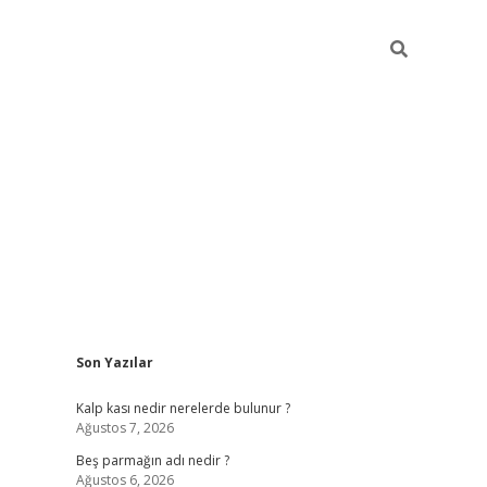
Sidebar
Son Yazılar
pia bella c
Kalp kası nedir nerelerde bulunur ?
Ağustos 7, 2026
Beş parmağın adı nedir ?
Ağustos 6, 2026