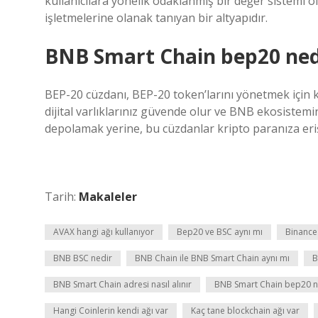
kullanıcılara yönelik odaklanmış bir değer sistemi o
işletmelerine olanak tanıyan bir altyapıdır.
BNB Smart Chain bep20 ned
BEP-20 cüzdanı, BEP-20 token’larını yönetmek için k
dijital varlıklarınız güvende olur ve BNB ekosistemind
depolamak yerine, bu cüzdanlar kripto paranıza eri
Tarih:
Makaleler
AVAX hangi ağı kullanıyor
Bep20 ve BSC aynı mı
Binance 
BNB BSC nedir
BNB Chain ile BNB Smart Chain aynı mı
B
BNB Smart Chain adresi nasıl alınır
BNB Smart Chain bep20 n
Hangi Coinlerin kendi ağı var
Kaç tane blockchain ağı var