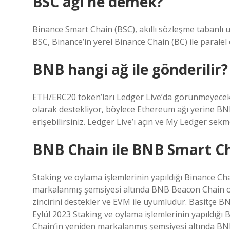
BSC ağı ne demek?
Binance Smart Chain (BSC), akıllı sözleşme tabanlı u
BSC, Binance’in yerel Binance Chain (BC) ile paralel o
BNB hangi ağ ile gönderilir?
ETH/ERC20 token’ları Ledger Live’da görünmeyecek.
olarak destekliyor, böylece Ethereum ağı yerine B
erişebilirsiniz. Ledger Live’ı açın ve My Ledger sekm
BNB Chain ile BNB Smart Ch
Staking ve oylama işlemlerinin yapıldığı Binance C
markalanmış şemsiyesi altında BNB Beacon Chain ola
zincirini destekler ve EVM ile uyumludur. Basitçe BNB
Eylül 2023 Staking ve oylama işlemlerinin yapıldığ
Chain’in yeniden markalanmış şemsiyesi altında BNB