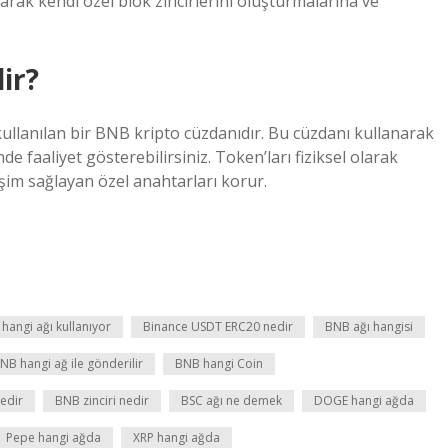
larak kendi özel blok zincirlerini oluşturmalarına ve
ir?
ullanılan bir BNB kripto cüzdanıdır. Bu cüzdanı kullanarak
e faaliyet gösterebilirsiniz. Token’ları fiziksel olarak
şim sağlayan özel anahtarları korur.
hangi ağı kullanıyor
Binance USDT ERC20 nedir
BNB ağı hangisi
NB hangi ağ ile gönderilir
BNB hangi Coin
edir
BNB zinciri nedir
BSC ağı ne demek
DOGE hangi ağda
Pepe hangi ağda
XRP hangi ağda