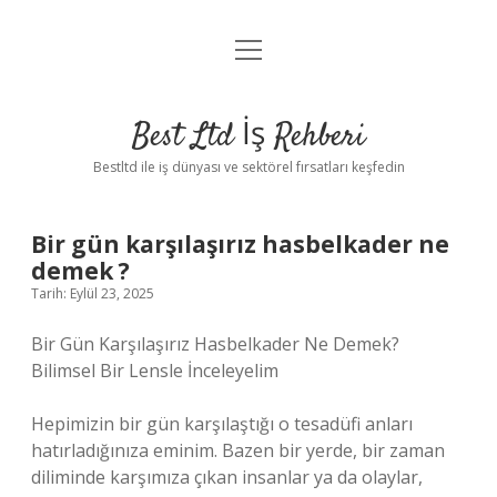
menüyü
Anasayfa
aç
Gizlilik Politikası
Best Ltd İş Rehberi
Yasal Uyarı
Bestltd ile iş dünyası ve sektörel fırsatları keşfedin
Hakkımızda
Bir gün karşılaşırız hasbelkader ne
demek ?
Tarih: Eylül 23, 2025
Bir Gün Karşılaşırız Hasbelkader Ne Demek?
Bilimsel Bir Lensle İnceleyelim
Hepimizin bir gün karşılaştığı o tesadüfi anları
hatırladığınıza eminim. Bazen bir yerde, bir zaman
diliminde karşımıza çıkan insanlar ya da olaylar,