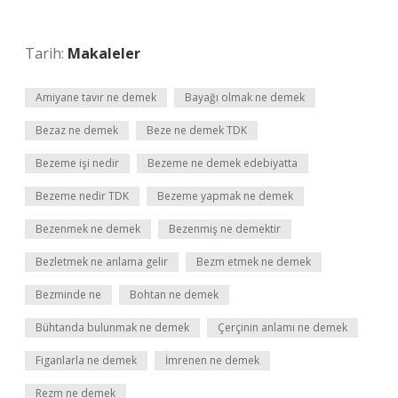
Tarih:
Makaleler
Amiyane tavır ne demek
Bayağı olmak ne demek
Bezaz ne demek
Beze ne demek TDK
Bezeme işi nedir
Bezeme ne demek edebiyatta
Bezeme nedir TDK
Bezeme yapmak ne demek
Bezenmek ne demek
Bezenmiş ne demektir
Bezletmek ne anlama gelir
Bezm etmek ne demek
Bezminde ne
Bohtan ne demek
Bühtanda bulunmak ne demek
Çerçinin anlamı ne demek
Figanlarla ne demek
İmrenen ne demek
Rezm ne demek