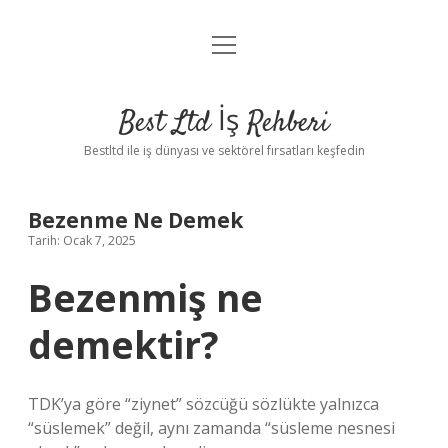
menüyü
Anasayfa
aç
Gizlilik Politikası
Best Ltd İş Rehberi
Yasal Uyarı
Bestltd ile iş dünyası ve sektörel fırsatları keşfedin
Hakkımızda
Bezenme Ne Demek
Tarih: Ocak 7, 2025
Bezenmiş ne
demektir?
TDK’ya göre “ziynet” sözcüğü sözlükte yalnızca
“süslemek” değil, aynı zamanda “süsleme nesnesi