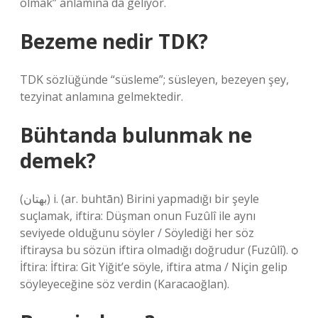
olmak” anlamına da geliyor.
Bezeme nedir TDK?
TDK sözlüğünde “süsleme”; süsleyen, bezeyen şey,
tezyinat anlamına gelmektedir.
Bühtanda bulunmak ne
demek?
(ﺑﻬﺘﺎﻥ) i. (ar. buhtān) Birini yapmadığı bir şeyle
suçlamak, iftira: Düşman onun Fuzûlî ile aynı
seviyede olduğunu söyler / Söylediği her söz
iftiraysa bu sözün iftira olmadığı doğrudur (Fuzûlî). ѻ
İftira: İftira: Git Yiğit’e söyle, iftira atma / Niçin gelip
söyleyeceğine söz verdin (Karacaoğlan).