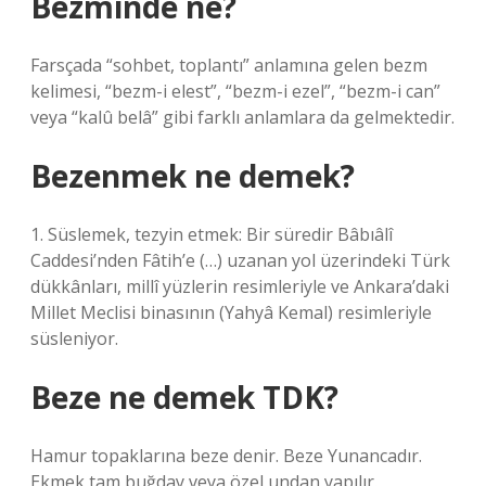
Bezminde ne?
Farsçada “sohbet, toplantı” anlamına gelen bezm
kelimesi, “bezm-i elest”, “bezm-i ezel”, “bezm-i can”
veya “kalû belâ” gibi farklı anlamlara da gelmektedir.
Bezenmek ne demek?
1. Süslemek, tezyin etmek: Bir süredir Bâbıâlî
Caddesi’nden Fâtih’e (…) uzanan yol üzerindeki Türk
dükkânları, millî yüzlerin resimleriyle ve Ankara’daki
Millet Meclisi binasının (Yahyâ Kemal) resimleriyle
süsleniyor.
Beze ne demek TDK?
Hamur topaklarına beze denir. Beze Yunancadır.
Ekmek tam buğday veya özel undan yapılır.