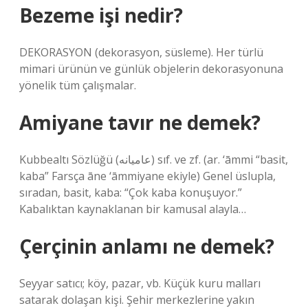
Bezeme işi nedir?
DEKORASYON (dekorasyon, süsleme). Her türlü
mimari ürünün ve günlük objelerin dekorasyonuna
yönelik tüm çalışmalar.
Amiyane tavır ne demek?
Kubbealtı Sözlüğü (ﻋﺎﻣﻴﺎﻧﻪ) sıf. ve zf. (ar. ‘āmmі “basit,
kaba” Farsça āne ‘āmmiyane ekiyle) Genel üslupla,
sıradan, basit, kaba: “Çok kaba konuşuyor.”
Kabalıktan kaynaklanan bir kamusal alayla…
Çerçinin anlamı ne demek?
Seyyar satıcı; köy, pazar, vb. Küçük kuru malları
satarak dolaşan kişi. Şehir merkezlerine yakın