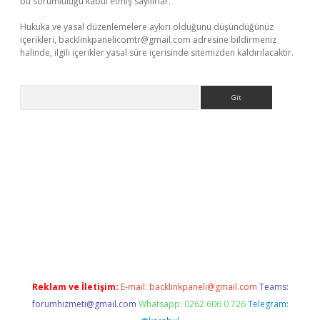
bu sorumluluğu kabul etmiş sayılırlar.
Hukuka ve yasal düzenlemelere aykırı olduğunu düşündüğünüz
içerikleri,
backlinkpanelicomtr@gmail.com
adresine bildirmeniz
halinde, ilgili içerikler yasal süre içerisinde sitemizden kaldırılacaktır.
Arama
 bella casino giriş
Reklam ve İletişim:
E-mail:
backlinkpaneli@gmail.com
Teams:
forumhizmeti@gmail.com
Whatsapp: 0262 606 0 726
Telegram: