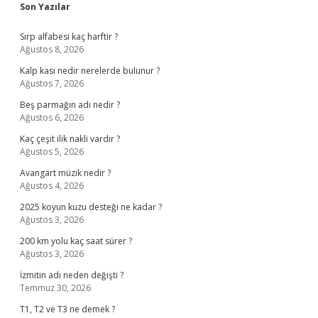
Sidebar
Son Yazılar
Sırp alfabesi kaç harftir ?
Ağustos 8, 2026
Kalp kası nedir nerelerde bulunur ?
Ağustos 7, 2026
Beş parmağın adı nedir ?
Ağustos 6, 2026
Kaç çeşit ilik nakli vardır ?
Ağustos 5, 2026
Avangart müzik nedir ?
Ağustos 4, 2026
2025 koyun kuzu desteği ne kadar ?
Ağustos 3, 2026
200 km yolu kaç saat sürer ?
Ağustos 3, 2026
İzmitin adı neden değişti ?
Temmuz 30, 2026
T1, T2 ve T3 ne demek ?