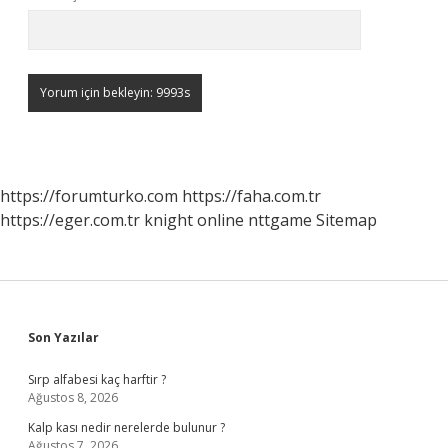
https://forumturko.com
https://faha.com.tr
https://eger.com.tr
knight online
nttgame
Sitemap
Sidebar
Son Yazılar
Sırp alfabesi kaç harftir ?
Ağustos 8, 2026
Kalp kası nedir nerelerde bulunur ?
Ağustos 7, 2026