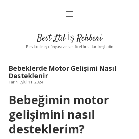
menüyü
Anasayfa
aç
Gizlilik Politikası
Best Ltd İş Rehberi
Yasal Uyarı
Bestltd ile iş dünyası ve sektörel fırsatları keşfedin
Hakkımızda
Bebeklerde Motor Gelişimi Nasıl
Desteklenir
Tarih: Eylül 11, 2024
Bebeğimin motor
gelişimini nasıl
desteklerim?