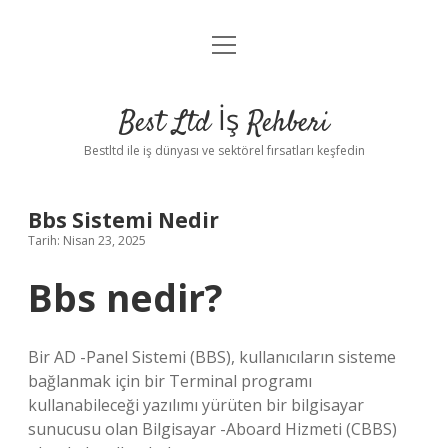
menüyü
Anasayfa
aç
Gizlilik Politikası
Best Ltd İş Rehberi
Yasal Uyarı
Bestltd ile iş dünyası ve sektörel fırsatları keşfedin
Hakkımızda
Bbs Sistemi Nedir
Tarih: Nisan 23, 2025
Bbs nedir?
Bir AD -Panel Sistemi (BBS), kullanıcıların sisteme
bağlanmak için bir Terminal programı
kullanabileceği yazılımı yürüten bir bilgisayar
sunucusu olan Bilgisayar -Aboard Hizmeti (CBBS)