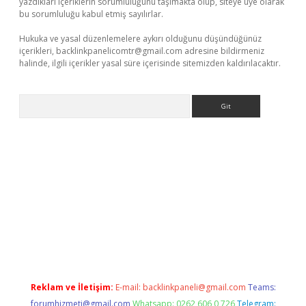
yazdıkları içeriklerin sorumluluğunu taşımakta olup, siteye üye olarak
bu sorumluluğu kabul etmiş sayılırlar.
Hukuka ve yasal düzenlemelere aykırı olduğunu düşündüğünüz
içerikleri,
backlinkpanelicomtr@gmail.com
adresine bildirmeniz
halinde, ilgili içerikler yasal süre içerisinde sitemizden kaldırılacaktır.
Arama
 bella casino giriş
Reklam ve İletişim:
E-mail:
backlinkpaneli@gmail.com
Teams:
forumhizmeti@gmail.com
Whatsapp: 0262 606 0 726
Telegram: