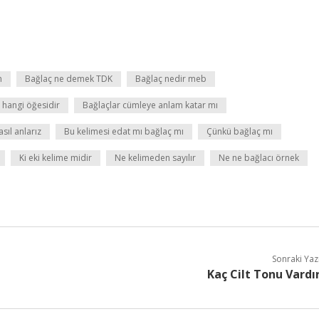
m
Bağlaç ne demek TDK
Bağlaç nedir meb
 hangi öğesidir
Bağlaçlar cümleye anlam katar mı
sıl anlarız
Bu kelimesi edat mı bağlaç mı
Çünkü bağlaç mı
Ki eki kelime midir
Ne kelimeden sayılır
Ne ne bağlacı örnek
Sonraki Yaz
Kaç Cilt Tonu Vardı