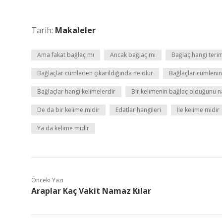
Tarih:
Makaleler
Ama fakat bağlaç mı
Ancak bağlaç mı
Bağlaç hangi teri
Bağlaçlar cümleden çıkarıldığında ne olur
Bağlaçlar cümlenin
Bağlaçlar hangi kelimelerdir
Bir kelimenin bağlaç olduğunu na
De da bir kelime midir
Edatlar hangileri
İle kelime midir
Ya da kelime midir
Önceki Yazı
Araplar Kaç Vakit Namaz Kılar