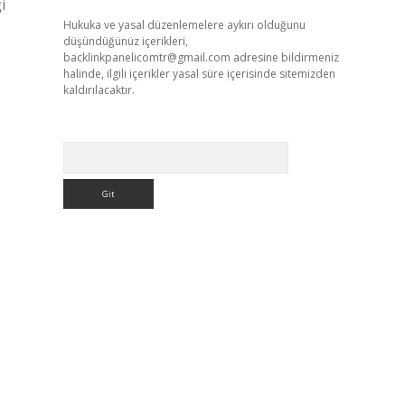
i
Hukuka ve yasal düzenlemelere aykırı olduğunu
düşündüğünüz içerikleri,
backlinkpanelicomtr@gmail.com
adresine bildirmeniz
halinde, ilgili içerikler yasal süre içerisinde sitemizden
kaldırılacaktır.
Arama