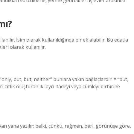
dıkları sözcüklerle, yerine getirdikleri işlevler arasında
mı?
anılır. İsim olarak kullanıldığında bir ek alabilir. Bu edatla
eri olarak kullanılır.
only, but, but, neither” bunlara yakın bağlaçlardır. * “but,
zıtlık oluşturan iki ayrı ifadeyi veya cümleyi birbirine
 yan yana yazılır: belki, çünkü, rağmen, beri, görünüşe göre,