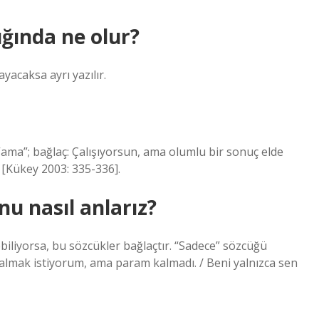
ığında ne olur?
yacaksa ayrı yazılır.
 “ama”; bağlaç: Çalışıyorsun, ama olumlu bir sonuç elde
 [Kükey 2003: 335-336].
u nasıl anlarız?
ebiliyorsa, bu sözcükler bağlaçtır. “Sadece” sözcüğü
 almak istiyorum, ama param kalmadı. / Beni yalnızca sen