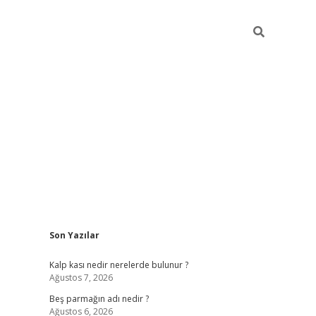
Sidebar
Son Yazılar
pia bella c
Kalp kası nedir nerelerde bulunur ?
Ağustos 7, 2026
Beş parmağın adı nedir ?
Ağustos 6, 2026